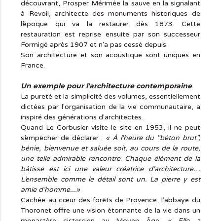
découvrant, Prosper Mérimée la sauve en la signalant
à Revoil, architecte des monuments historiques de
l’époque qui va la restaurer dès 1873. Cette
restauration est reprise ensuite par son successeur
Formigé après 1907 et n'a pas cessé depuis.
Son architecture et son acoustique sont uniques en
France.
Un exemple pour l'architecture contemporaine
La pureté et la simplicité des volumes, essentiellement
dictées par l'organisation de la vie communautaire, a
inspiré des générations d'architectes.
Quand Le Corbusier visite le site en 1953, il ne peut
s’empêcher de déclarer :
« À l'heure du "béton brut",
bénie, bienvenue et saluée soit, au cours de la route,
une telle admirable rencontre
.
Chaque élément de la
bâtisse est ici une valeur créatrice d’architecture…
L’ensemble comme le détail sont un. La pierre y est
amie d’homme...
»
Cachée au cœur des forêts de Provence, l’abbaye du
Thoronet offre une vision étonnante de la vie dans un
monastère cistercien au Moyen Âge.
« Elle a