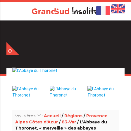
info_outline
info_outline
Vous êtes ici :
Accueil
/
Régions
/
Provence
Alpes Côtes d'Azur
/
83-Var
/ L’Abbaye du
Thoronet, « merveille » des abbayes