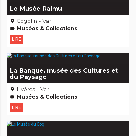
Le Musée Raimu
Cogolin - Var
place
Musées & Collections
label
LIRE
La Banque, musée des Cultures et
du Paysage
Hyères - Var
place
Musées & Collections
label
LIRE