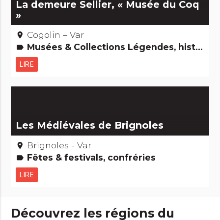
La demeure Sellier, « Musée du Coq
»
Cogolin – Var
place
Musées & Collections Légendes, histoires & Trésors Edifices remarquables
label
LIRE
Les Médiévales de Brignoles
Brignoles - Var
place
Fêtes & festivals, confréries
label
LIRE
Découvrez les régions du