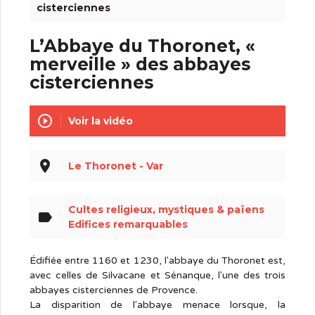
cisterciennes
L’Abbaye du Thoronet, «
merveille » des abbayes
cisterciennes
play_circle_outline
Voir la vidéo
place
Le Thoronet - Var
Cultes religieux, mystiques & païens
label
Edifices remarquables
Édifiée entre 1160 et 1230, l'abbaye du Thoronet est,
avec celles de Silvacane et Sénanque, l'une des trois
abbayes cisterciennes de Provence.
La disparition de l'abbaye menace lorsque, la