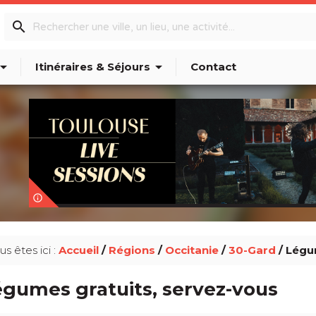
search
w_drop_down
arrow_drop_down
Itinéraires & Séjours
Contact
info_outline
us êtes ici :
Accueil
/
Régions
/
Occitanie
/
30-Gard
/ Légu
égumes gratuits, servez-vous