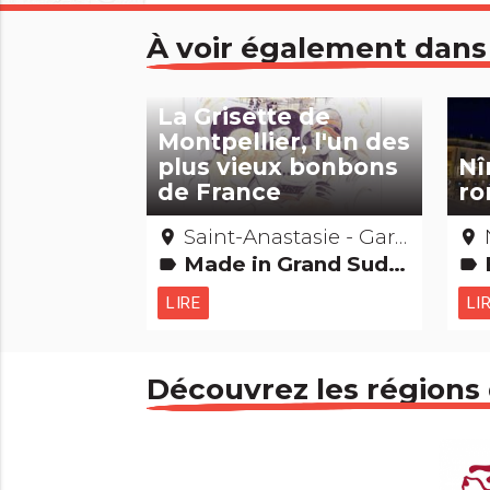
À voir également dans
La Grisette de
Montpellier, l'un des
plus vieux bonbons
Nî
de France
ro
Saint-Anastasie - Gard
place
place
Made in Grand Sud Gastronomie [à manger] Records : Les + et les -
Ba
label
label
LIRE
LI
Découvrez les régions