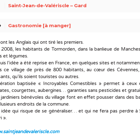
ce
Saint-Jean-de-Valériscle – Gard
el
Gastronomie [à manger]
ont les Anglais qui ont tiré les premiers.
2008, les habitants de Tormorden, dans la banlieue de Manches
ts et légumes.
is l’idée a été reprise en France, en quelques sites et notamment
s ce village de près de 800 habitants, au cœur des Cévennes, 
ants, qu’ils soient touristes ou autres.
pération baptisée « Incroyables Comestibles » permet à ceux qu
tes, courgettes, aubergines… garanties sans pesticides et grat
jardiniers bénévoles du village font en effet pousser dans des b
lusieurs endroits de la commune.
idée qui risque de se généraliser… et qui ne fera pas perdre à S
ri ».
.saintjeandevaleriscle.com