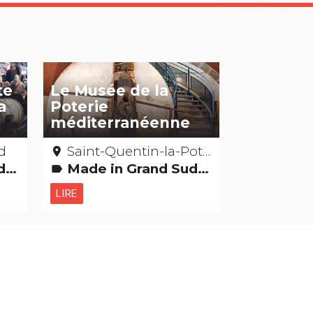
te
Le Musée de la
a
Poterie
méditerranéenne
rd
Saint-Quentin-la-Poterie - Gard
place
ies
Made in Grand Sud Musées & Collections
label
LIRE