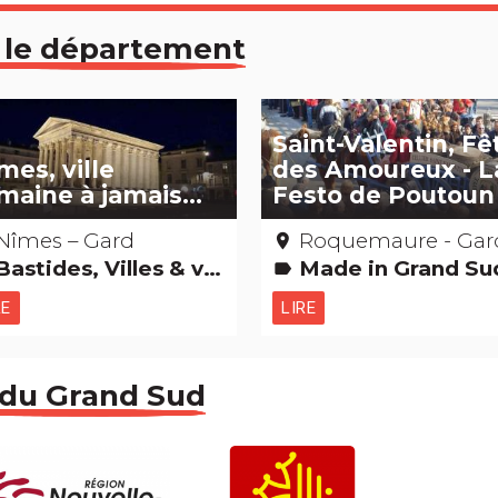
 le département
Saint-Valentin, Fê
mes, ville
des Amoureux - L
maine à jamais…
Festo de Poutoun
Nîmes – Gard
Roquemaure - Ga
place
stides, Villes & villages Châteaux & Monuments Archéologie et vieilles pierres Grands sites
Made in Grand Sud Etonnant... non ? Fêtes & festivals, confrér
label
RE
LIRE
 du Grand Sud