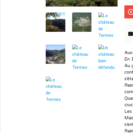
play_circle_out
lab
Aux 
En 
Au g
conf
s’ét
Raim
com
Qua
cruc
info_outline
Les 
Mai
s’e
Rai