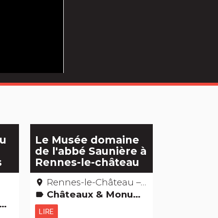
au
Le Musée domaine
de l'abbé Saunière à
s
Rennes-le-château
Rennes-le-Château – Aude
place
Châteaux & Monuments Musées & Collections Légendes, histoires & Trésors
label
LIRE