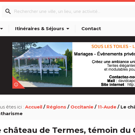
search
w_drop_down
arrow_drop_down
Itinéraires & Séjours
Contact
info_outline
us êtes ici :
Accueil
/
Régions
/
Occitanie
/
11-Aude
/ Le ch
tharisme
e château de Termes, témoin du