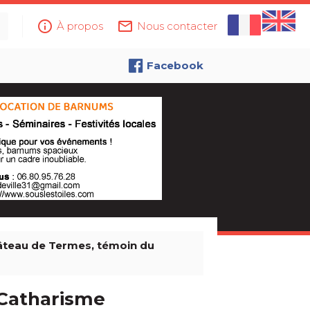
info_outline
mail_outline
À propos
Nous contacter
Facebook
âteau de Termes, témoin du
 Catharisme