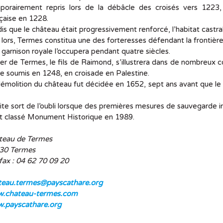
porairement repris lors de la débâcle des croisés vers 1223,
çaise en 1228.
is que le château était progressivement renforcé, l’habitat castra
lors, Termes constitua une des forteresses défendant la frontière,
 garnison royale l’occupera pendant quatre siècles.
ier de Termes, le fils de Raimond, s’illustrera dans de nombreux c
tre soumis en 1248, en croisade en Palestine.
émolition du château fut décidée en 1652, sept ans avant que le
ite sort de l’oubli lorsque des premières mesures de sauvegarde in
st classé Monument Historique en 1989.
teau de Termes
30 Termes
fax : 04 62 70 09 20
teau.termes@payscathare.org
.chateau-termes.com
.payscathare.org