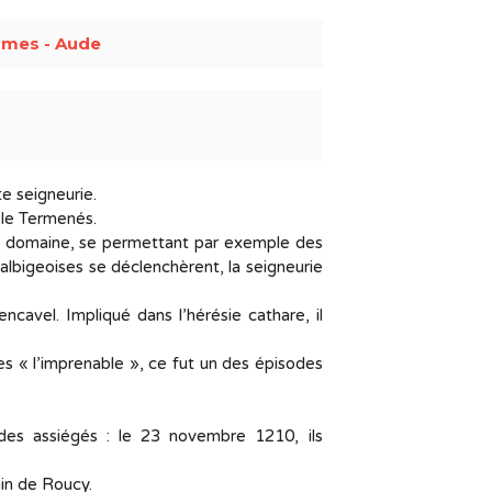
rmes - Aude
te seigneurie.
teau : le Termenés.
ur domaine, se permettant par exemple des
albigeoises se déclenchèrent, la seigneurie
cavel. Impliqué dans l’hérésie cathare, il
« l’imprenable », ce fut un des épisodes
 des assiégés : le 23 novembre 1210, ils
sé Alain de Roucy.