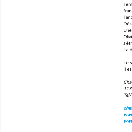
Tem
fran
Tand
Dés 
Une
Oliv
s’ê
La d
Le s
Il e
Châ
113
Tél/
cha
www
www