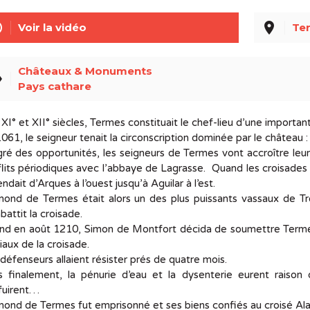
line
place
Voir la vidéo
Te
Châteaux & Monuments
el
Pays cathare
XI° et XII° siècles, Termes constituait le chef-lieu d’une importan
1061, le seigneur tenait la circonscription dominée par le châ
ré des opportunités, les seigneurs de Termes vont accroître le
lits périodiques avec l’abbaye de Lagrasse. Quand les croisades 
endait d’Arques à l’ouest jusqu’à Aguilar à l’est.
ond de Termes était alors un des plus puissants vassaux de Tren
battit la croisade.
nd en août 1210, Simon de Montfort décida de soumettre Termes 
iaux de la croisade.
défenseurs allaient résister prés de quatre mois.
s finalement, la pénurie d’eau et la dysenterie eurent raison
nfuirent…
mond de Termes fut emprisonné et ses biens confiés au croi