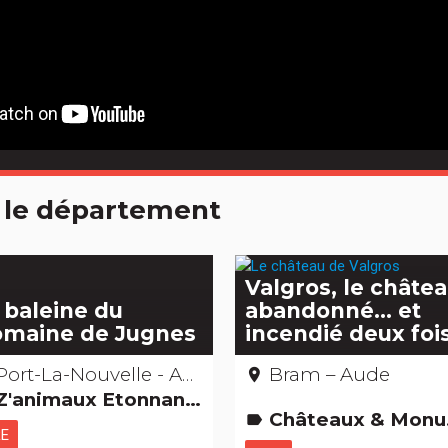
 le département
Valgros, le châte
 baleine du
abandonné… et
maine de Jugnes
incendié deux foi
Port-La-Nouvelle - Aude
Bram – Aude
place
animaux Etonnant... non ? Musées & Collections Parcs de loisirs et Parcs animaliers
Châteaux & Monuments Edifices remarquables
label
RE