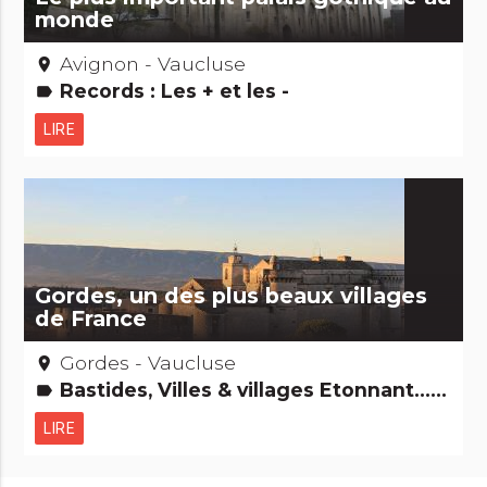
monde
Avignon - Vaucluse
place
Records : Les + et les -
label
LIRE
Gordes, un des plus beaux villages
de France
Gordes - Vaucluse
place
Bastides, Villes & villages Etonnant... non ?
label
LIRE