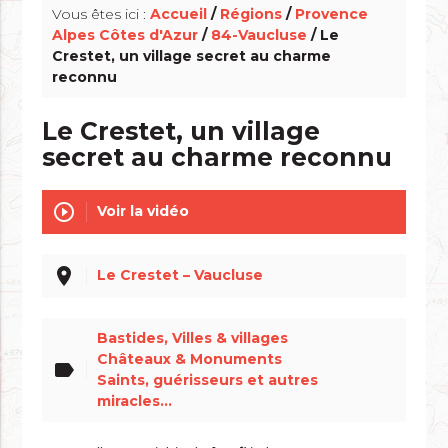
Vous êtes ici :
Accueil
/
Régions
/
Provence
Alpes Côtes d'Azur
/
84-Vaucluse
/ Le
Crestet, un village secret au charme
reconnu
Le Crestet, un village
secret au charme reconnu
play_circle_outline
Voir la vidéo
place
Le Crestet – Vaucluse
Bastides, Villes & villages
Châteaux & Monuments
label
Saints, guérisseurs et autres
miracles...