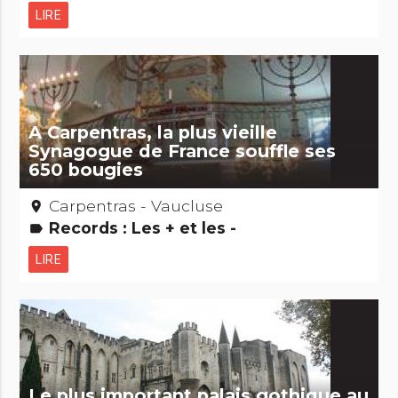
LIRE
A Carpentras, la plus vieille
Synagogue de France souffle ses
650 bougies
Carpentras - Vaucluse
place
Records : Les + et les -
label
LIRE
Le plus important palais gothique au