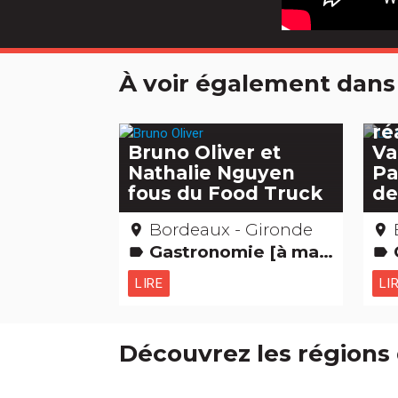
À voir également dans
La
Bl
ré
Bruno Oliver et
Va
Nathalie Nguyen
Pa
fous du Food Truck
de
Bordeaux - Gironde
place
place
Gastronomie [à manger]
Ch
label
label
LIRE
LI
Découvrez les régions