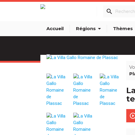
search
arrow_drop_down
arro
Accueil
Régions
Thèmes
Vo
Pl
La
te
play_circle_out