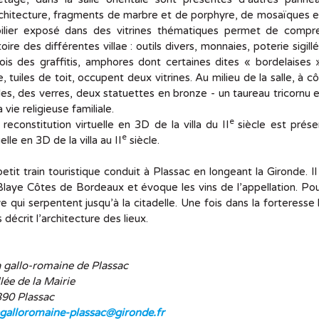
chitecture, fragments de marbre et de porphyre, de mosaïques en b
ilier exposé dans des vitrines thématiques permet de compre
stoire des différentes villae : outils divers, monnaies, poterie si
ois des graffitis, amphores dont certaines dites « bordelaises
e, tuiles de toit, occupent deux vitrines. Au milieu de la salle, à 
les, des verres, deux statuettes en bronze - un taureau tricornu e
a vie religieuse familiale.
e
reconstitution virtuelle en 3D de la villa du II
siècle est prés
e
uelle en 3D de la villa au II
siècle.
etit train touristique conduit à Plassac en longeant la Gironde. 
laye Côtes de Bordeaux et évoque les vins de l’appellation. Pour fi
e qui serpentent jusqu’à la citadelle. Une fois dans la forteresse
 décrit l’architecture des lieux.
a gallo-romaine de Plassac
llée de la Mairie
390 Plassac
agalloromaine-plassac@gironde.fr