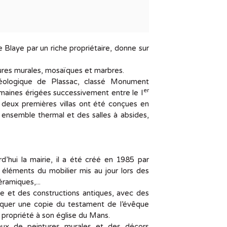
e Blaye par un riche propriétaire, donne sur
tures murales, mosaïques et marbres.
héologique de Plassac, classé Monument
er
romaines érigées successivement entre le I
 deux premières villas ont été conçues en
t ensemble thermal et des salles à absides,
’hui la mairie, il a été créé en 1985 par
 éléments du mobilier mis au jour lors des
ramiques,...
te et des constructions antiques, avec des
quer une copie du testament de l’évêque
 propriété à son église du Mans.
eaux de peintures murales et des décors