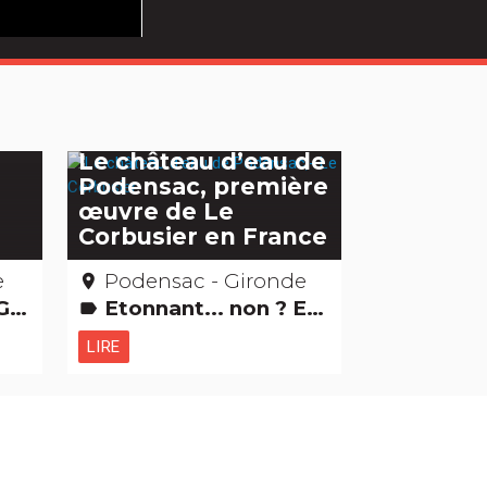
Le château d’eau de
Podensac, première
œuvre de Le
Corbusier en France
e
Podensac - Gironde
place
e]
Etonnant... non ? Edifices remarquables
label
LIRE