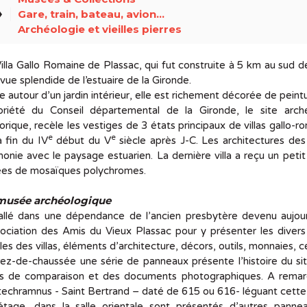
el
Gare, train, bateau, avion...
Archéologie et vieilles pierres
illa Gallo Romaine de Plassac, qui fut construite à 5 km au sud d
vue splendide de l’estuaire de la Gironde.
e autour d’un jardin intérieur, elle est richement décorée de pein
priété du Conseil départemental de la Gironde, le site arc
orique, recèle les vestiges de 3 états principaux de villas gallo-
e
e
a fin du IV
début du V
siècle après J-C. Les architectures des
onie avec le paysage estuarien. La dernière villa a reçu un peti
ées de mosaïques polychromes.
musée archéologique
allé dans une dépendance de l’ancien presbytère devenu aujourd
sociation des Amis du Vieux Plassac pour y présenter les divers
lles des villas,
éléments d’architecture, décors, outils, monnaies, cé
ez-de-chaussée une série de panneaux présente l’histoire du si
ns de comparaison et des documents photographiques. A remar
echramnus - Saint Bertrand – daté de 615 ou 616- léguant cette
’étage, dans la salle orientale sont présentés d’autres pann