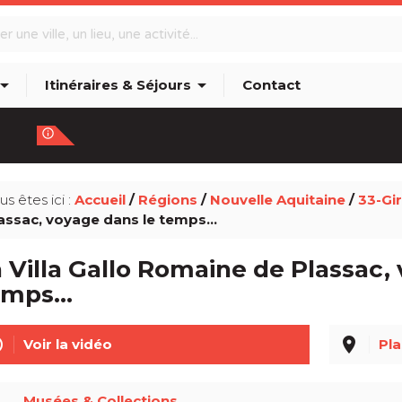
w_drop_down
arrow_drop_down
Itinéraires & Séjours
Contact
info_outline
us êtes ici :
Accueil
/
Régions
/
Nouvelle Aquitaine
/
33-Gi
assac, voyage dans le temps...
 Villa Gallo Romaine de Plassac,
mps...
line
place
Voir la vidéo
Pla
Musées & Collections