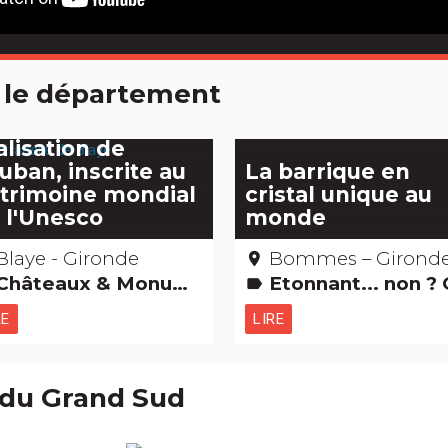
 le département
 citadelle de
aye, majestueuse
alisation de
uban, inscrite au
La barrique en
trimoine mondial
cristal unique au
 l'Unesco
monde
Blaye - Gironde
Bommes – Girond
place
âteaux & Monuments Etonnant... non ? Musées & Collections Edifices remarquables Grands sites
Etonnant... non ? Gastronomie [à boir
label
RE
LIRE
 du Grand Sud