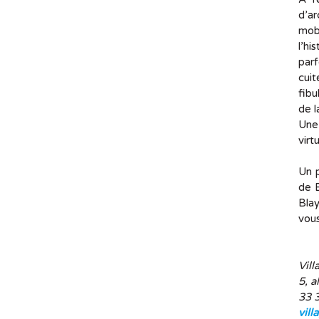
d’ar
mob
l’hi
parf
cuit
fibu
de l
Une 
virt
Un p
de B
Blay
vous
Vill
5, a
33 
vill