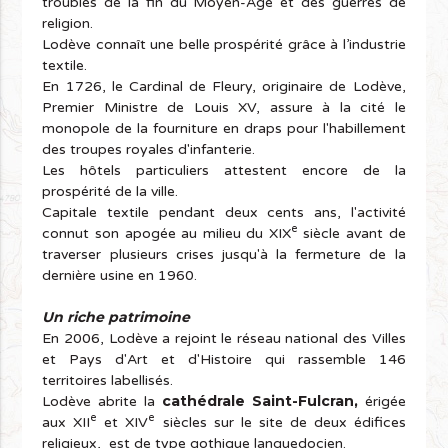
troublés de la fin du Moyen-Âge et des guerres de
religion.
Lodève connaît une belle prospérité grâce à l’industrie
textile.
En 1726, le Cardinal de Fleury, originaire de Lodève,
Premier Ministre de Louis XV, assure à la cité le
monopole de la fourniture en draps pour l'habillement
des troupes royales d'infanterie.
Les hôtels particuliers attestent encore de la
prospérité de la ville.
Capitale textile pendant deux cents ans, l'activité
e
connut son apogée au milieu du XIX
siècle avant de
traverser plusieurs crises jusqu'à la fermeture de la
dernière usine en 1960.
Un riche patrimoine
En 2006, Lodève a rejoint le réseau national des Villes
et Pays d'Art et d'Histoire qui rassemble 146
territoires labellisés.
cathédrale Saint-Fulcran,
Lodève abrite la
érigée
e
e
aux XII
et XIV
siècles sur le site de deux édifices
religieux, est de type gothique languedocien.