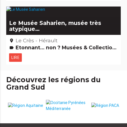
Le Musée Saharien, musée très
atypique…
Le Crès - Hérault
place
Etonnant... non ? Musées & Collections
label
LIRE
Découvrez les régions du
Grand Sud