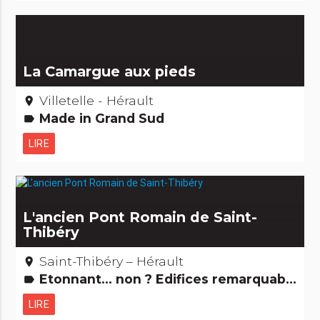
La Camargue aux pieds
Villetelle - Hérault
place
Made in Grand Sud
label
LIRE
L'ancien Pont Romain de Saint-
Thibéry
Saint-Thibéry – Hérault
place
Etonnant... non ? Edifices remarquables
label
LIRE