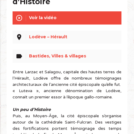
d’Histoire
play_circle_outline
Voir la vidéo
place
Lodève – Hérault
label
Bastides, Villes & villages
Entre Larzac et Salagou, capitale des hautes terres de
l’Hérault, Lodève offre de nombreux témoignages
architecturaux de l’ancienne cité épiscopale qu’elle fut.
« Luteva », ancienne dénomination de Lodève,
connaît un premier essor à l’époque gallo-romaine.
Un peu d’Histoire
Puis, au Moyen-Âge, la cité épiscopale s’organise
autour de la cathédrale Saint-Fulcran. Des vestiges
des fortifications portent témoignage des temps