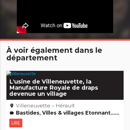
À voir également dans le
département
L'usine de Villeneuvette, la
Manufacture Royale de draps
devenue un village
Villeneuvette – Hérault
place
Bastides, Villes & villages Etonnant... non ? Gens d'ici
label
LIRE