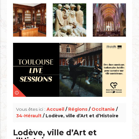
info_outline
Vous êtes ici :
Accueil
/
Régions
/
Occitanie
/
34-Hérault
/ Lodève, ville d’Art et d’Histoire
Lodève, ville d’Art et