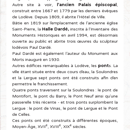
l’ancien Palais épiscopal
Autre site à voir,
,
construit entre 1667 et 1779 par les derniers évêques
de Lodève. Depuis 1809, il abrite l’Hôtel de Ville.
Bâtie en 1819 sur l’emplacement de l’ancienne église
Halle Dardé,
Saint-Pierre, la
inscrite à l'Inventaire des
Monuments Historiques en avril 1994, est désormais
ouverte au public et abrite trois œuvres du sculpteur
lodévois Paul Dardé.
Paul Dardé est également l’auteur du Monument aux
Morts inauguré en 1930.
pont
Autres édifices remarquables à Lodève, les
s. La
ville étant située entre deux cours d’eau, la Soulondres
et la Lergue sept ponts ont été construits afin d’en
permettre le franchissement.
Quatre ponts traversent sur la Soulondres : le pont de
Montifort, le pont du Barry, le Pont Neuf ainsi qu'une
passerelle très récente - et trois ponts surplombent la
Lergue : le pont de Vinas, le pont de Lergue et le Pont
de Celles.
Ces ponts ont été construits à différentes époques,
e
e
e
Moyen-Âge, XVII
, XVIII
, XIX
siècles.