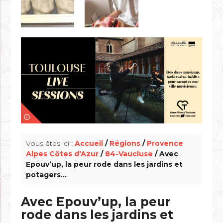
info_outline
Vous êtes ici :
Accueil
/
Régions
/
Provence
Alpes Côtes d'Azur
/
84-Vaucluse
/ Avec
Epouv’up, la peur rode dans les jardins et
potagers…
Avec Epouv’up, la peur
rode dans les jardins et