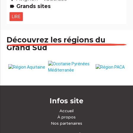
Grands sites
label
LIRE
Découvrez les régions du
Grand Sud
Infos site
Accueil
À propos
Nos partenaires