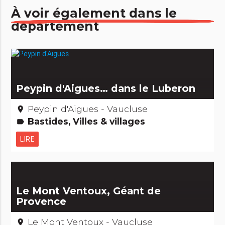
À voir également dans le
département
Peypin d'Aigues… dans le Luberon
Peypin d'Aigues - Vaucluse
place
Bastides, Villes & villages
label
LIRE
Le Mont Ventoux, Géant de
Provence
Le Mont Ventoux - Vaucluse
place