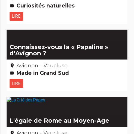
Curiosités naturelles
label
LIRE
Connaissez-vous la « Papaline »
d’Avignon ?
Avignon - Vaucluse
place
Made in Grand Sud
label
LIRE
L'égale de Rome au Moyen-Age
Avignon - Vaucluse
place