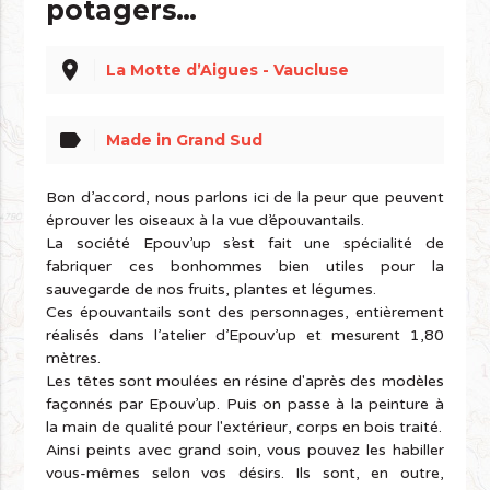
potagers…
place
La Motte d’Aigues - Vaucluse
label
Made in Grand Sud
Bon d’accord, nous parlons ici de la peur que peuvent
éprouver les oiseaux à la vue d’épouvantails.
La société Epouv’up s’est fait une spécialité de
fabriquer ces bonhommes bien utiles pour la
sauvegarde de nos fruits, plantes et légumes.
Ces épouvantails sont des personnages, entièrement
réalisés dans l’atelier d’Epouv’up et mesurent 1,80
mètres.
Les têtes sont moulées en résine d'après des modèles
façonnés par Epouv’up. Puis on passe à la peinture à
la main de qualité pour l'extérieur, corps en bois traité.
Ainsi peints avec grand soin, vous pouvez les habiller
vous-mêmes selon vos désirs. Ils sont, en outre,