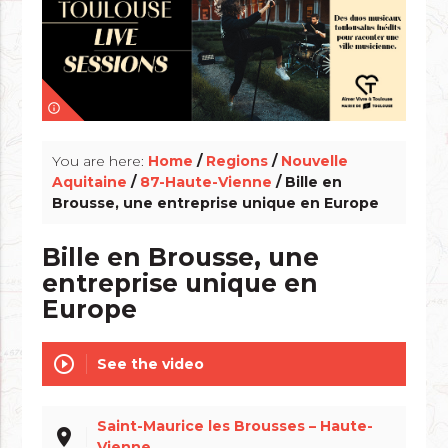
info_outline
You are here:
Home
/
Regions
/
Nouvelle
Aquitaine
/
87-Haute-Vienne
/ Bille en
Brousse, une entreprise unique en Europe
Bille en Brousse, une
entreprise unique en
Europe
play_circle_outline
See the video
Saint-Maurice les Brousses – Haute-
place
Vienne