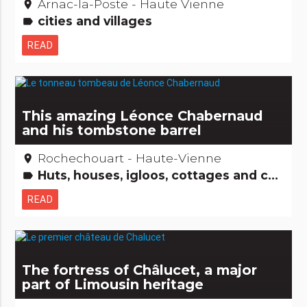
Arnac-la-Poste - Haute Vienne
place
cities and villages
label
READ
This amazing Léonce Chabernaud
and his tombstone barrel
Rochechouart - Haute-Vienne
place
Huts, houses, igloos, cottages and co Amazing... isn't it? People from here
label
READ
The fortress of Châlucet, a major
part of Limousin heritage