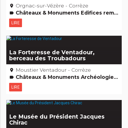
Orgnac-sur-Vézère - Corrèze
place
Châteaux & Monuments Edifices remarquables
label
LIRE
La Forteresse de Ventadour,
berceau des Troubadours
Moustier Ventadour - Corrèze
place
Châteaux & Monuments Archéologie et vieilles pierres Edifices remarquables
label
LIRE
Le Musée du Président Jacques
Chirac