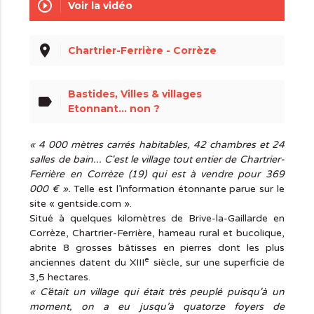
play_circle_outline
Voir la vidéo
place
Chartrier-Ferrière - Corrèze
Bastides, Villes & villages
label
Etonnant... non ?
« 4 000 mètres carrés habitables, 42 chambres et 24
salles de bain... C'est le village tout entier de Chartrier-
Ferrière en Corrèze (19) qui est à vendre pour 369
000 € ».
Telle est l’information étonnante parue sur le
site « gentside.com ».
Situé à quelques kilomètres de Brive-la-Gaillarde en
Corrèze, Chartrier-Ferrière, hameau rural et bucolique,
abrite 8 grosses bâtisses en pierres dont les plus
e
anciennes datent du XIII
siècle, sur une superficie de
3,5 hectares.
« C’était un village qui était très peuplé puisqu'à un
moment, on a eu jusqu’à quatorze foyers de