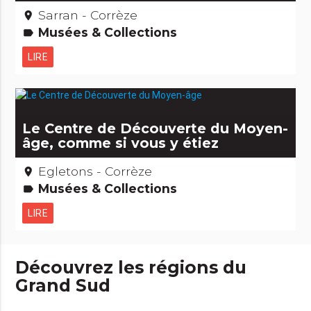
Sarran - Corrèze
place
Musées & Collections
label
LIRE
Le Centre de Découverte du Moyen-
âge, comme si vous y étiez
Egletons - Corrèze
place
Musées & Collections
label
LIRE
Découvrez les régions du
Grand Sud