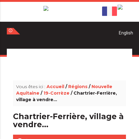
info_outline
info_outline
Vous êtes ici :
Accueil
/
Régions
/
Nouvelle
Aquitaine
/
19-Corrèze
/ Chartrier-Ferrière,
village à vendre...
Chartrier-Ferrière, village à
vendre...