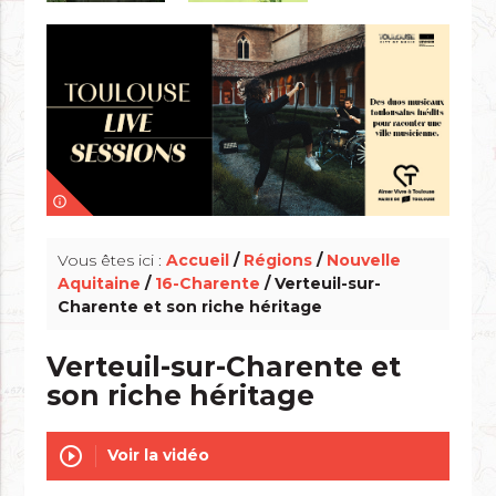
info_outline
Vous êtes ici :
Accueil
/
Régions
/
Nouvelle
Aquitaine
/
16-Charente
/ Verteuil-sur-
Charente et son riche héritage
Verteuil-sur-Charente et
son riche héritage
play_circle_outline
Voir la vidéo