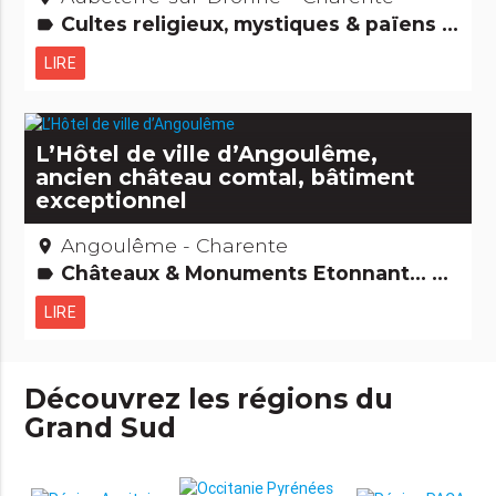
Cultes religieux, mystiques & païens Archéologie et vieilles pierres Edifices remarquables
label
LIRE
L’Hôtel de ville d’Angoulême,
ancien château comtal, bâtiment
exceptionnel
Angoulême - Charente
place
Châteaux & Monuments Etonnant... non ? Edifices remarquables
label
LIRE
Découvrez les régions du
Grand Sud