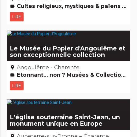
Cultes religieux, mystiques & païens Légendes, histoires & Trésors Archéologie et vieilles pierres Edifices remarquables
label
LIRE
Le Musée du Papier d'Angoulême et
son exceptionnelle collection
Angoulême - Charente
place
Etonnant... non ? Musées & Collections
label
LIRE
L’église souterraine Saint-Jean, un
monument unique en Europe
Aubeterre-sur-Dronne – Charente
place