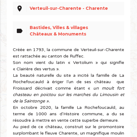
place
Verteuil-sur-Charente - Charente
Bastides, Villes & villages
label
Châteaux & Monuments
Créée en 1793, la commune de Verteuil-sur-Charente
est rattachée au canton de Ruffec.
Son nom vient du latin « Vertolium » qui signifie
« Clairière des vertus ».
La beauté naturelle du site a incité la famille de La
Rochefoucauld à ériger l’un de ses château que
Froissard décrivait comme étant «
un moult fort
chasteau en poictou sur les marches du Limousin et
de la Saintonge ».
En octobre 2020, la famille La Rochefoucauld, au
terme de 1000 ans d'Histoire commune, a du se
résoudre à mettre en vente cette superbe demeure.
Au pied de ce château, construit sur le promontoire
surplombant le fleuve Charente, un magnifique moulin