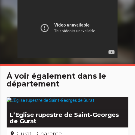
À voir également dans le
département
L’Eglise rupestre de Saint-Georges
de Gurat
Gurat - Charente
place