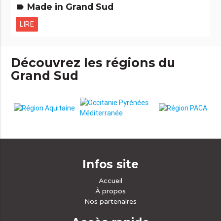
Made in Grand Sud
label
LIRE
Découvrez les régions du
Grand Sud
Infos site
Accueil
À propos
Nos partenaires