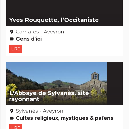
Yves Rouquette, l’Occitaniste
Camares - Aveyron
place
Gens d'ici
label
LIRE
L’Abbaye de Sylvanès, site
rayonnant
Sylvanès - Aveyron
place
Cultes religieux, mystiques & païens
label
LIRE