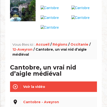
info_outline
Vous êtes ici :
Accueil
/
Régions
/
Occitanie
/
12-Aveyron
/ Cantobre, un vrai nid d’aigle
médiéval
Cantobre, un vrai nid
d’aigle médiéval
play_circle_outline
Voir la vidéo
place
Cantobre - Aveyron