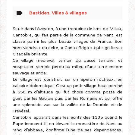
label
Bastides, Villes & villages
Situé dans l’Aveyron, à une trentaine de kms de Millau,
Cantobre, qui fait partie de la commune de Nant, est
classé parmi les plus beaux villages de France. Son
nom viendrait du celte, « Canto Briga » qui signifierait
Citadelle brillante.
Ce village médiéval, témoin du passé templier et
hospitalier, semble perdu au milieu d’une terre encore
sauvage et aride.
Le village est construit sur un éperon rocheux, en
calcaire dolomitique. C’est un petit village haut perché
à 558 m d’altitude qui fut choisi comme poste de
guet par les Gaulois puis par les Romains et qui offre
une splendide vue sur la vallée de la Dourbie et de
Trévézel.
Cantobre apparaît dans les écrits dès 1135 quand le
Pape Innocent II, en élevant le monastère de Nant au
rang d’abbaye, confirme l’une de ses dépendances,