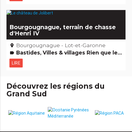
Bourgougnague, terrain de chasse
d'Henri IV
Bourgougnague - Lot-et-Garonne
place
Bastides, Villes & villages Rien que le nom m'amuse...
label
LIRE
Découvrez les régions du
Grand Sud