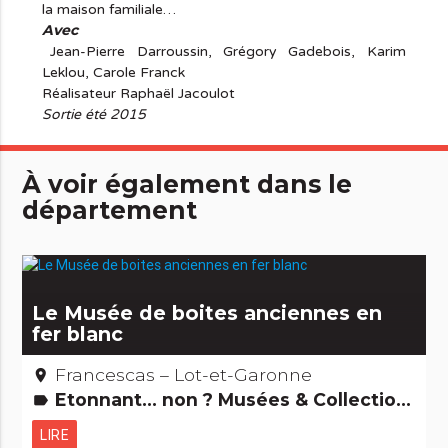
la maison familiale…
Avec
Jean-Pierre Darroussin, Grégory Gadebois, Karim
Leklou, Carole Franck
Réalisateur Raphaël Jacoulot
Sortie été 2015
À voir également dans le
département
Le Musée de boites anciennes en
fer blanc
Francescas – Lot-et-Garonne
place
Etonnant... non ? Musées & Collections
label
LIRE