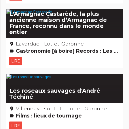
L'Armagnac Castarède, la plus
ancienne maison d’Armagnac de
France, reconnu dans le monde
entier
Lavardac - Lot-et-Garonne
place
Gastronomie [à boire] Records : Les + et les -
label
LIRE
Les roseaux sauvages d'André
Téchiné
Villeneuve sur Lot – Lot-et-Garonne
place
Films : lieux de tournage
label
LIRE