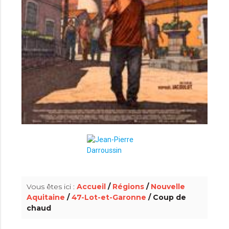
info_outline
Vous êtes ici :
Accueil
/
Régions
/
Nouvelle
Aquitaine
/
47-Lot-et-Garonne
/ Coup de
chaud