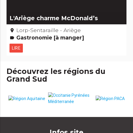
L'Ariège charme McDonald’s
Lorp-Sentaraille - Ariège
place
Gastronomie [à manger]
label
LIRE
Découvrez les régions du
Grand Sud
Infos site