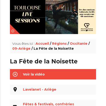
info_outline
Vous êtes ici :
Accueil
/
Régions
/
Occitanie
/
09-Ariège
/ La Fête de la Noisette
La Fête de la Noisette
play_circle_outline
Voir la vidéo
place
Lavelanet - Ariège
Fêtes & festivals, confréries