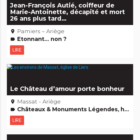
Jean-François Autié, coiffeur de
Marie-Antoinette, décapité et mort
26 ans plus tard…
Pamiers – Ariège
place
Etonnant... non ?
label
LIRE
Le Château d’amour porte bonheur
Massat - Ariège
place
Châteaux & Monuments Légendes, histoires & Trésors
label
LIRE