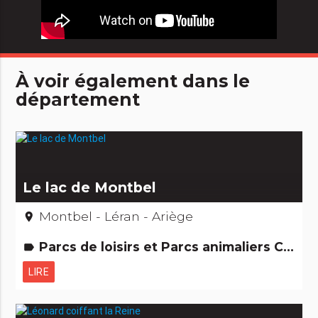
À voir également dans le
département
Le lac de Montbel
Montbel - Léran - Ariège
place
Parcs de loisirs et Parcs animaliers Curiosités naturelles
label
LIRE