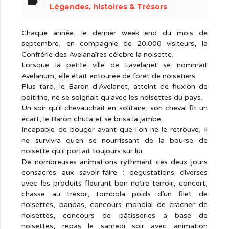
label
Légendes, histoires & Trésors
Chaque année, le dernier week end du mois de
septembre, en compagnie de 20.000 visiteurs, la
Confrérie des Avelanaïres célebre la noisette.
Lorsque la petite ville de Lavelanet se nommait
Avelanum, elle était entourée de forêt de noisetiers.
Plus tard, le Baron d'Avelanet, atteint de fluxion de
poitrine, ne se soignait qu'avec les noisettes du pays.
Un soir qu'il chevauchait en solitaire, son cheval fit un
écart, le Baron chuta et se brisa la jambe.
Incapable de bouger avant que l'on ne le retrouve, il
ne survivra qu’en se nourrissant de la bourse de
noisette qu'il portait toujours sur lui.
De nombreuses animations rythment ces deux jours
consacrés aux savoir-faire : dégustations diverses
avec les produits fleurant bon notre terroir, concert,
chasse au trésor, tombola poids d’un filet de
noisettes, bandas, concours mondial de cracher de
noisettes, concours de pâtisseries à base de
noisettes, repas le samedi soir avec animation