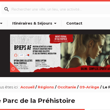
search
w_drop_down
arrow_drop_down
Itinéraires & Séjours
Contact
info_outline
us êtes ici :
Accueil
/
Régions
/
Occitanie
/
09-Ariège
/ Le 
 Parc de la Préhistoire