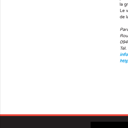
la g
Le v
de l
Parc
Rou
09
Tél.
info
http