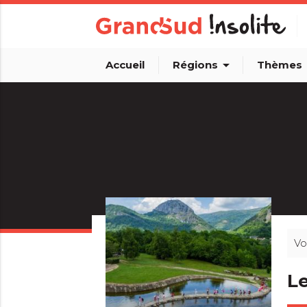
arrow_drop_down
arro
Accueil
Régions
Thèmes
Vo
Le