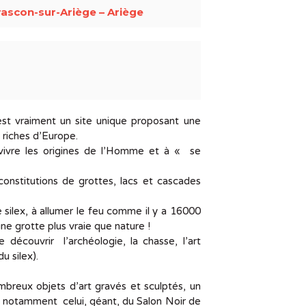
ascon-sur-Ariège – Ariège
e est vraiment un site unique proposant une
 riches d’Europe.
 revivre les origines de l’Homme et à « se
constitutions de grottes, lacs et cascades
le silex, à allumer le feu comme il y a 16000
une grotte plus vraie que nature !
 découvrir l’archéologie, la chasse, l’art
u silex).
mbreux objets d’art gravés et sculptés, un
 et notamment celui, géant, du Salon Noir de