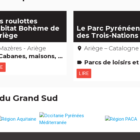
s roulottes
bitat Bohème de
Le Parc Pyrénée
Ariège
des Trois-Nations
Mazères - Ariège
Ariège – Catalogne - Andor
place
abanes, maisons, igloos, gîtes et cie
Parcs de loisirs et Parcs animalier
label
RE
LIRE
 du Grand Sud