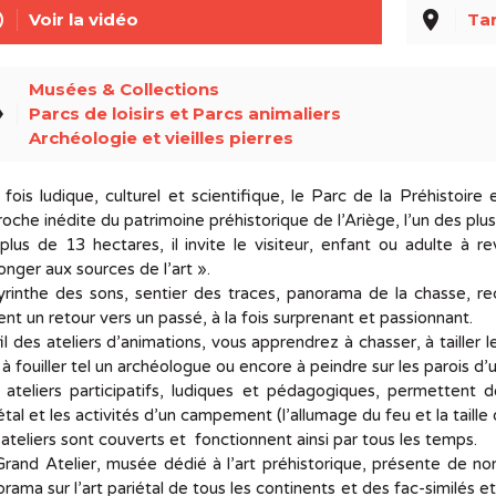
line
place
Voir la vidéo
Tar
Musées & Collections
el
Parcs de loisirs et Parcs animaliers
Archéologie et vieilles pierres
 fois ludique, culturel et scientifique, le Parc de la Préhistoir
oche inédite du patrimoine préhistorique de l’Ariège, l’un des plus
plus de 13 hectares, il invite le visiteur, enfant ou adulte à
onger aux sources de l’art ».
rinthe des sons, sentier des traces, panorama de la chasse, re
ent un retour vers un passé, à la fois surprenant et passionnant.
il des ateliers d’animations, vous apprendrez à chasser, à tailler 
 à fouiller tel un archéologue ou encore à peindre sur les parois d’
ateliers participatifs, ludiques et pédagogiques, permettent de
étal et les activités d’un campement (l’allumage du feu et la taille d
ateliers sont couverts et fonctionnent ainsi par tous les temps.
rand Atelier, musée dédié à l’art préhistorique, présente de no
rama sur l’art pariétal de tous les continents et des fac-similés