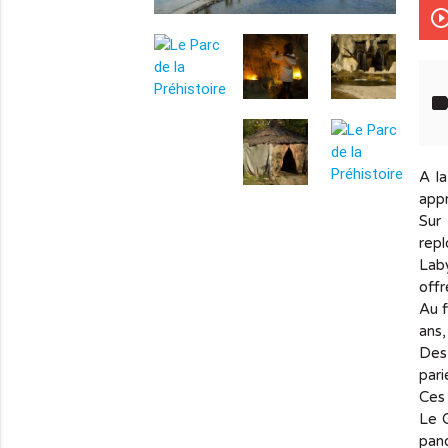
play_circle_out
lab
A la
info_outline
appr
Sur 
repl
Laby
offr
Au f
ans,
Des 
pari
Ces 
Le G
pano