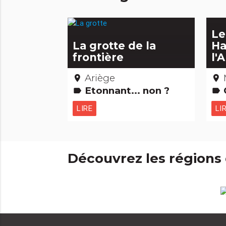
Le
La grotte de la
Ha
frontière
l'
Ariège
place
place
Etonnant... non ?
C
label
label
LIRE
LI
Découvrez les régions