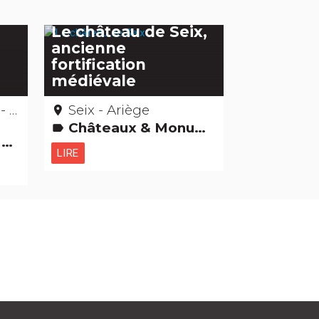
Le château de Seix,
ancienne
n
fortification
médiévale
re
Seix - Ariège
place
Châteaux & Monuments
label
s
LIRE