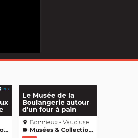
s
Le Musée de la
eux
Boulangerie autour
e
d'un four à pain
e
Bonnieux - Vaucluse
place
les -
Musées & Collections
label