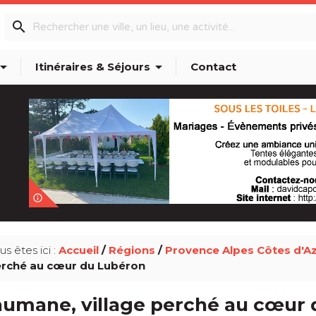
search
w_drop_down
arrow_drop_down
Itinéraires & Séjours
Contact
info_outline
us êtes ici :
Accueil
/
Régions
/
Provence Alpes Côtes d'A
rché au cœur du Lubéron
aumane, village perché au cœur