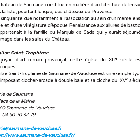
hâteau de Saumane constitue en matière d’architecture défensive
 la liste, pourtant longue, des châteaux de Provence.
singularité due notamment à l’association au sein d’un même ens
le et d’une villégiature d’époque Renaissance aux allures de bast
ppartenait à la famille du Marquis de Sade qui y aurait séjour
age dans les salles du Château.
glise Saint-Trophime
e
 joyau d’art roman provençal, cette église du XII
siècle es
oriques.
lise Saint-Trophime de Saumane-de-Vaucluse est un exemple typiq
e
imposant clocher-arcade à double baie et sa cloche du XV
siècl
rie de Saumane
lace de la Mairie
00 Saumane-de-Vaucluse
 : 04 90 20 32 79
rie@saumane-de-vaucluse.fr
ps://www.saumane-de-vaucluse.fr/