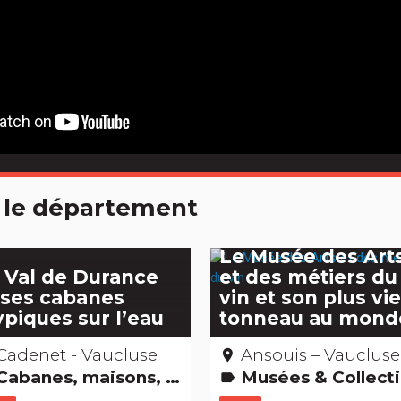
 le département
Le Musée des Art
 Val de Durance
et des métiers du
 ses cabanes
vin et son plus vi
ypiques sur l’eau
tonneau au mond
Cadenet - Vaucluse
Ansouis – Vauclus
place
abanes, maisons, igloos, gîtes et cie
Musées & Collections Gastronomie [à boire] Records : Les + et 
label