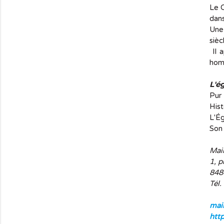
Le C
dans
Une 
sièc
Il a
homm
L'é
Pur
Hist
L'Ég
Son 
Mai
1, p
848
Tél.
mai
htt