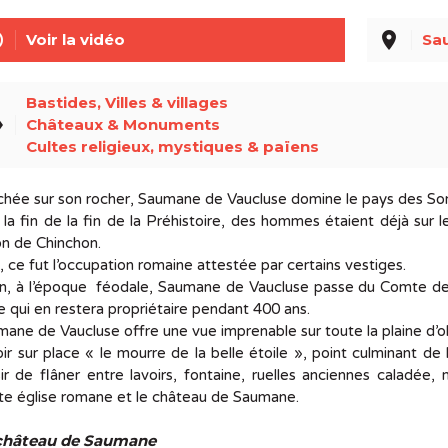
line
place
Voir la vidéo
Sa
Bastides, Villes & villages
el
Châteaux & Monuments
Cultes religieux, mystiques & païens
hée sur son rocher, Saumane de Vaucluse domine le pays des Sor
la fin de la fin de la Préhistoire, des hommes étaient déjà sur l
on de Chinchon.
, ce fut l’occupation romaine attestée par certains vestiges.
n, à l’époque féodale, Saumane de Vaucluse passe du Comte de T
 qui en restera propriétaire pendant 400 ans.
ane de Vaucluse offre une vue imprenable sur toute la plaine d’oli
ir sur place « le mourre de la belle étoile », point culminant de 
sir de flâner entre lavoirs, fontaine, ruelles anciennes caladée
te église romane et le château de Saumane.
château de Saumane