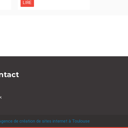
LIRE
ntact
k