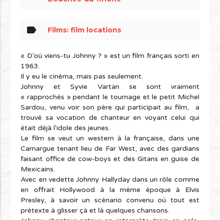
label
Films: film locations
« D'où viens-tu Johnny ? » est un film français sorti en
1963.
Il y eu le cinéma, mais pas seulement.
Johnny et Syvie Vartan se sont vraiment
« rapprochés » pendant le tournage et le petit Michel
Sardou, venu voir son père qui participait au film, a
trouvé sa vocation de chanteur en voyant celui qui
était déjà l'idole des jeunes.
Le film se veut un western à la française, dans une
Camargue tenant lieu de Far West, avec des gardians
faisant office de cow-boys et des Gitans en guise de
Mexicains.
Avec en vedette Johnny Hallyday dans un rôle comme
en offrait Hollywood à la même époque à Elvis
Presley, à savoir un scénario convenu où tout est
prétexte à glisser çà et là quelques chansons.