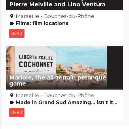
Pierre Melville and Lino Ventura
Marseille - Bouches-du-Rhône
place
Films: film locations
label
READ
Mariole, the all-terrain petanque
game
Marseille - Bouches-du-Rhône
place
Made in Grand Sud Amazing... isn't it? People from here
label
READ