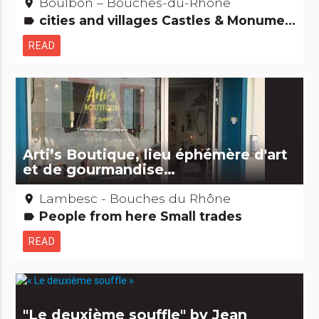
Boulbon – Bouches-du-Rhône
place
cities and villages Castles & Monuments Festivities & festivals, brotherhoods
label
READ
Arti’s Boutique, lieu éphémère d'art
et de gourmandise…
Lambesc - Bouches du Rhône
place
People from here Small trades
label
READ
"Le deuxième souffle" by Jean