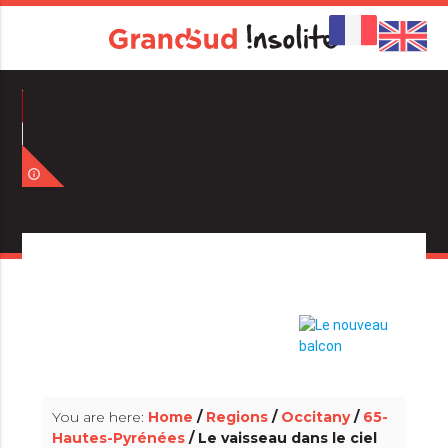
info_outline
info_outline
You are here:
Home
/
Regions
/
Occitany
/
65-
Hautes-Pyrénées
/ Le vaisseau dans le ciel