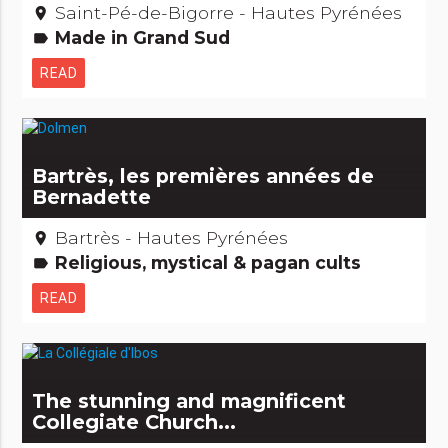
Saint-Pé-de-Bigorre - Hautes Pyrénées
place
Made in Grand Sud
label
READ
Bartrès, les premières années de
Bernadette
Bartrès - Hautes Pyrénées
place
Religious, mystical & pagan cults
label
READ
The stunning and magnificent
Collegiate Church...