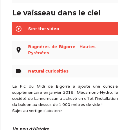
Le vaisseau dans le ciel
play_circle_outline
See the video
Bagnères-de-Bigorre - Hautes-
place
Pyrénées
label
Natural curiosities
Le Pic du Midi de Bigorre a ajouté une curiosié
supplémentaire en janvier 2018 : Mécamont-Hydro, la
société de Lannemezan a achevé en effet l'installation
du balcon au dessus de 1.000 mètres de vide !
Sujet au vertige s'abstenir
Un peu d'Histoire