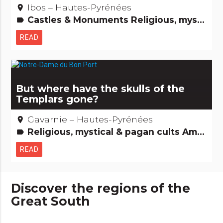
Ibos – Hautes-Pyrénées
place
Castles & Monuments Religious, mystical & pagan cults Remarkable buildings
label
READ
But where have the skulls of the
Templars gone?
Gavarnie – Hautes-Pyrénées
place
Religious, mystical & pagan cults Amazing... isn't it? Legends, stories & Treasures
label
READ
Discover the regions of the
Great South