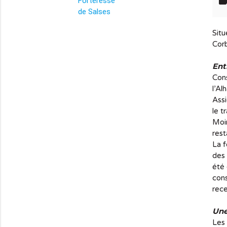
lab
info_outline
Situ
Corb
E
nt
Cons
l’Al
Assi
le t
Moin
rest
La f
des 
été 
cons
rec
Une
Les 