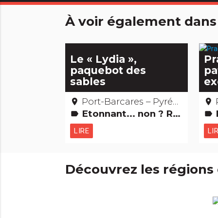
À voir également dans
Le « Lydia »,
Pr
paquebot des
pa
sables
ex
Port-Barcares – Pyrénées Orientales
place
place
Etonnant... non ? Records : Les + et les -
label
label
LIRE
LI
Découvrez les régions