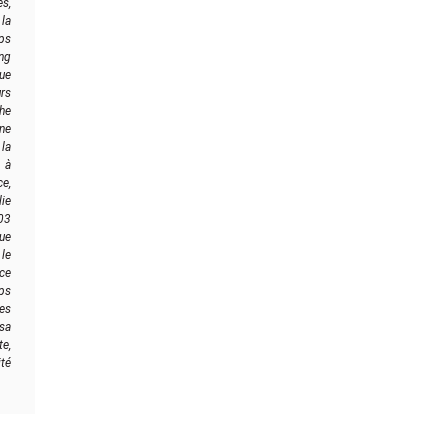
es,
la
ps
ang
ue
rs
he
ne
 la
 à
e,
lie
03
nue
le
nce
ps
es
 sa
e,
ité