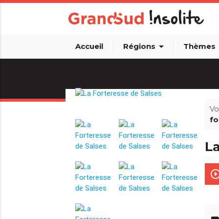
arrow_drop_down
arro
Accueil
Régions
Thèmes
Vo
fo
La
play_circle_out