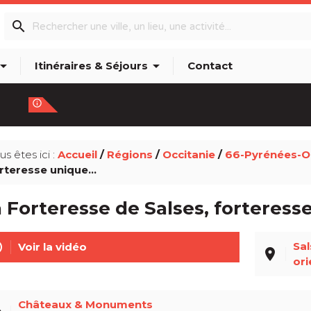
search
w_drop_down
arrow_drop_down
Itinéraires & Séjours
Contact
info_outline
us êtes ici :
Accueil
/
Régions
/
Occitanie
/
66-Pyrénées-Or
rteresse unique…
 Forteresse de Salses, forteres
line
Sal
Voir la vidéo
place
ori
Châteaux & Monuments