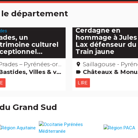
 le département
La Porte de
Cerdagne en
ades, un
hommage à Jules
trimoine culturel
Lax défenseur du
ceptionnel...
Train jaune
Prades – Pyrénées-orientales
Saillagouse - Pyrénées Oriental
place
Bastides, Villes & villages
Châteaux & Monuments Gens d'ici
label
RE
LIRE
 du Grand Sud