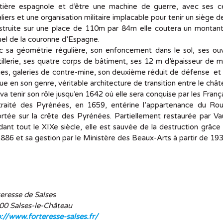
ntière espagnole et d’être une machine de guerre, avec ses 
liers et une organisation militaire implacable pour tenir un siège d
struite sur une place de 110m par 84m elle coutera un montan
el de la couronne d’Espagne.
c sa géométrie régulière, son enfoncement dans le sol, ses ou
tillerie, ses quatre corps de bâtiment, ses 12 m d’épaisseur de m
es, galeries de contre-mine, son deuxième réduit de défense et s
ue en son genre, véritable architecture de transition entre le chât
 va tenir son rôle jusqu’en 1642 où elle sera conquise par les Franç
raité des Pyrénées, en 1659, entérine l’appartenance du Rouss
rtée sur la crête des Pyrénées. Partiellement restaurée par Va
ant tout le XIXe siècle, elle est sauvée de la destruction grâ
886 et sa gestion par le Ministère des Beaux-Arts à partir de 193
eresse de Salses
00 Salses-le-Château
://www.forteresse-salses.fr/