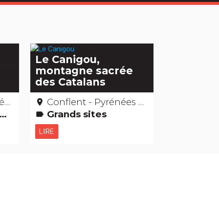
Le Canigou,
montagne sacrée
des Catalans
es
Conflent - Pyrénées Orientales
place
Grands sites
label
LIRE