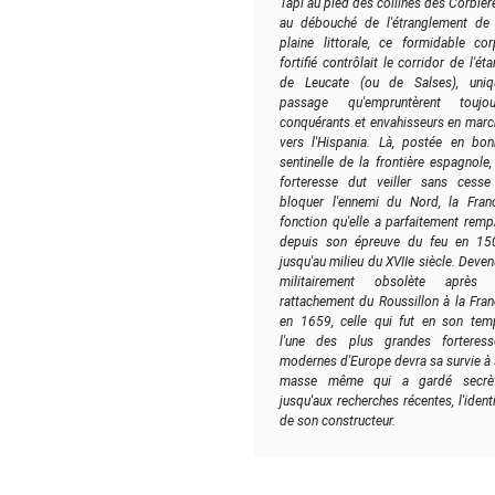
Tapi au pied des collines des Corbièr
au débouché de l'étranglement de 
plaine littorale, ce formidable cor
fortifié contrôlait le corridor de l'ét
de Leucate (ou de Salses), uniq
passage qu'empruntèrent toujou
conquérants et envahisseurs en marc
vers l'Hispania. Là, postée en bon
sentinelle de la frontière espagnole,
forteresse dut veiller sans cesse
bloquer l'ennemi du Nord, la Franc
fonction qu'elle a parfaitement remp
depuis son épreuve du feu en 15
jusqu'au milieu du XVIIe siècle. Deve
militairement obsolète après 
rattachement du Roussillon à la Fra
en 1659, celle qui fut en son tem
l'une des plus grandes forteress
modernes d'Europe devra sa survie à
masse même qui a gardé secrèt
jusqu'aux recherches récentes, l'ident
de son constructeur.