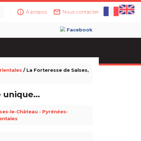
info_outline
mail_outline
À propos
Nous contacter
Facebook
ientales
/ La Forteresse de Salses,
se unique…
ses-le-Château - Pyrénées-
entales