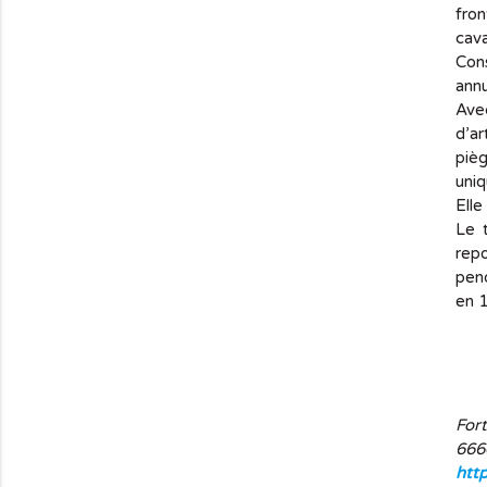
fro
cava
Con
annu
Ave
d’ar
pièg
uniq
Elle
Le t
repo
pend
en 1
Fort
666
http