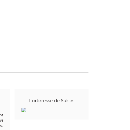
Forteresse de Salses
ne
re
es.