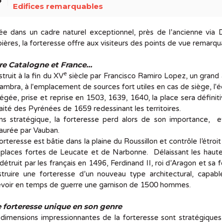
el
Edifices remarquables
ée dans un cadre naturel exceptionnel, près de l’ancienne via 
ières, la forteresse offre aux visiteurs des points de vue remarqu
re Catalogne et France
…
e
truit à la fin du XV
siècle par Francisco Ramiro Lopez, un grand 
hambra, à l'emplacement de sources fort utiles en cas de siège, l'é
égée, prise et reprise en 1503, 1639, 1640, la place sera défini
raité des Pyrénées de 1659 redessinant les territoires.
s stratégique, la forteresse perd alors de son importance, et
aurée par Vauban.
orteresse est bâtie dans la plaine du Roussillon et contrôle l’étroi
places fortes de Leucate et de Narbonne. Délaissant les haute
détruit par les français en 1496, Ferdinand II, roi d’Aragon et sa
truire une forteresse d’un nouveau type architectural, capable
evoir en temps de guerre une garnison de 1500 hommes.
 forteresse unique en son genre
dimensions impressionnantes de la forteresse sont stratégiques