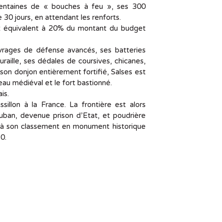
centaines de « bouches à feu », ses 300
e 30 jours, en attendant les renforts.
t équivalent à 20% du montant du budget
vrages de défense avancés, ses batteries
uraille, ses dédales de coursives, chicanes,
on donjon entièrement fortifié, Salses est
eau médiéval et le fort bastionné.
ais.
illon à la France. La frontière est alors
uban, devenue prison d’Etat, et poudrière
ce à son classement en monument historique
0.