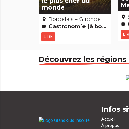
le plus cher du
Ma
monde
place
Bordelais – Gironde
place
Ch
label
Gastronomie [à boire]
label
LI
LIRE
Découvrez les régions
Infos s
Accueil
À propos