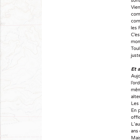
sont
Vien
comm
comm
les 
C’e
mon
Toul
just
Et 
Aujo
l’or
même
alte
Les 
En p
offi
L’au
ans 
Mais