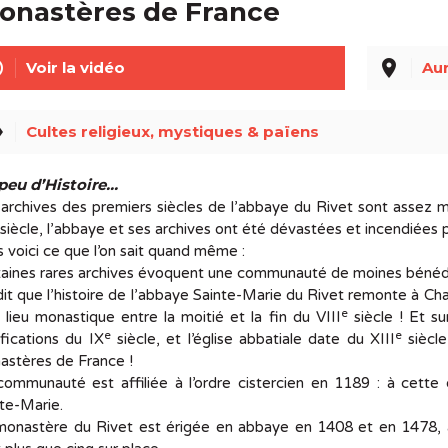
onastères de France
line
place
Voir la vidéo
Aur
el
Cultes religieux, mystiques & païens
peu d’Histoire...
archives des premiers siècles de l’abbaye du Rivet sont assez ma
siècle, l’abbaye et ses archives ont été dévastées et incendiées
 voici ce que l’on sait quand même :
aines rares archives évoquent une communauté de moines bénédic
it que l’histoire de l’abbaye Sainte-Marie du Rivet remonte à Cha
e
 lieu monastique entre la moitié et la fin du VIII
siècle ! Et su
e
e
ifications du IX
siècle, et l’église abbatiale date du XIII
siècle
astères de France !
communauté est affiliée à l’ordre cistercien en 1189 : à cette
te-Marie.
monastère du Rivet est érigée en abbaye en 1408 et en 1478, a