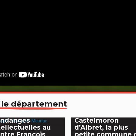
 le département
lagar, ou les
ndanges
Castelmoron
tellectuelles au
d’Albret, la plus
ntre François
petite commune 