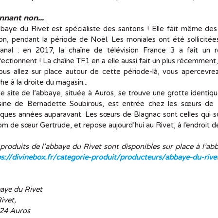
nnant non...
baye du Rivet est spécialiste des santons ! Elle fait même des
on, pendant la période de Noël. Les moniales ont été sollicitées 
isanal : en 2017, la chaîne de télévision France 3 a fait un
ectionnent ! La chaîne TF1 en a elle aussi fait un plus récemment,
vous allez sur place autour de cette période-là, vous apercevr
he à la droite du magasin...
le site de l’abbaye, située à Auros, se trouve une grotte identi
sine de Bernadette Soubirous, est entrée chez les sœurs de Bl
ques années auparavant. Les sœurs de Blagnac sont celles qui so
om de sœur Gertrude, et repose aujourd’hui au Rivet, à l’endroit 
produits de l’abbaye du Rivet sont disponibles sur place à l’abb
s://divinebox.fr/categorie-produit/producteurs/abbaye-du-rive
aye du Rivet
ivet,
24 Auros