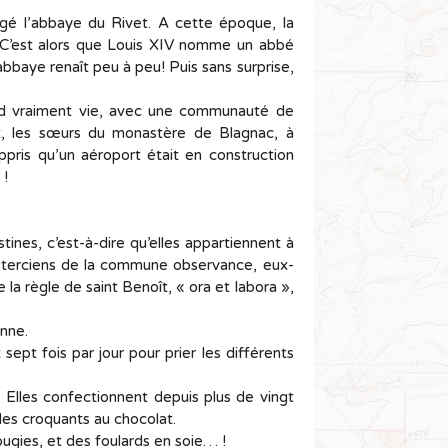
agé l’abbaye du Rivet. A cette époque, la
! C’est alors que Louis XIV nomme un abbé
abbaye renaît peu à peu! Puis sans surprise,
nd vraiment vie, avec une communauté de
et, les sœurs du monastère de Blagnac, à
appris qu’un aéroport était en construction
s !
tines, c’est-à-dire qu’elles appartiennent à
cisterciens de la commune observance, eux-
a règle de saint Benoît, « ora et labora »,
enne.
sept fois par jour pour prier les différents
l. Elles confectionnent depuis plus de vingt
des croquants au chocolat.
ougies, et des foulards en soie… !