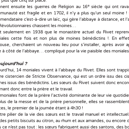
 plus que cinq sur place.
e
nent ensuite les guerres de Religion au 16
siècle qui ont rav
unauté est fragile et en 1702, il n’y a plus qu’un seul moine 
endataire c’est-à-dire un laïc, qui gère l’abbaye à distance, et l’
Révolutionnaires chassent les moines…
st seulement en 1938 que le monastère actuel du Rivet repre
iales cette fois et non plus de moines bénédictins !. En eff
ouse, cherchaient un nouveau lieu pour s’installer, après avoir 
e à côté de l’abbaye… compliqué pour la vie paisible des moniale
aujourd’hui ?
urd’hui, 14 moniales vivent à l’abbaye du Rivet. Elles sont trappis
dre cistercien de Stricte Observance, qui est un ordre issu des 
s issus des bénédictins. Les sœurs du Rivet suivent donc encore l
rnant donc entre la prière et le travail.
moniales font de la prière l’activité dominante de leur vie quotidi
lus de la messe et de la prière personnelle, elles se rassemblent 
ces, le premier de la journée étant à 4h30 !
tre pilier de la vie des sœurs est le travail manuel et intellectue
des petits biscuits au citron, au rhum et aux amandes, ou encore 
 ce n’est pas tout : les sœurs fabriquent aussi des santons, des b