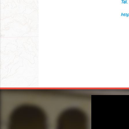
Tél.
htt