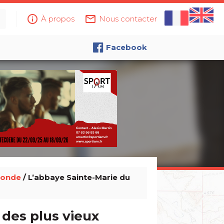
info_outline
mail_outline
À propos
Nous contacter
Facebook
ronde
/ L’abbaye Sainte-Marie du
 des plus vieux