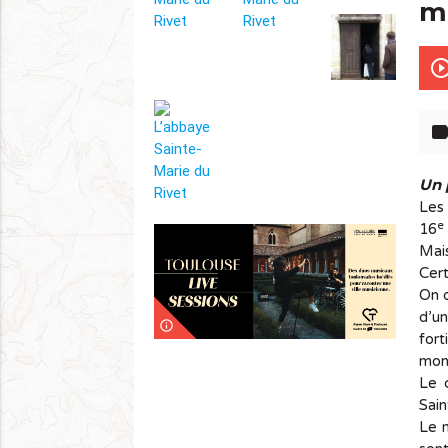
m
play_circle_out
lab
Un 
Les 
e
16
Mais
Cert
On d
d’un
info_outline
fort
mon
Le 
Sain
Le 