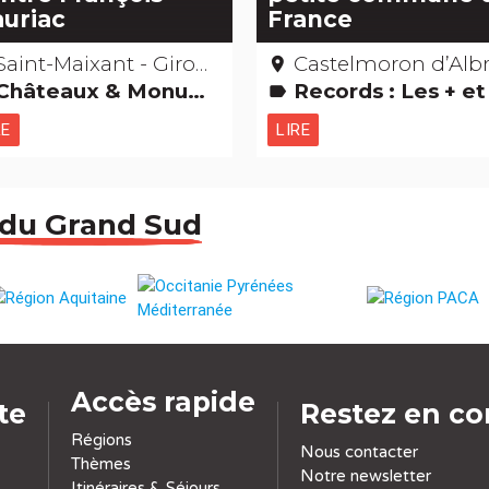
uriac
France
Saint-Maixant - Gironde
Castelmoron d’Albret - Giron
place
âteaux & Monuments Musées & Collections Gens d'ici Edifices remarquables
Records : Les + et les 
label
RE
LIRE
 du Grand Sud
Accès rapide
ite
Restez en co
Régions
Nous contacter
Thèmes
Notre newsletter
Itinéraires & Séjours