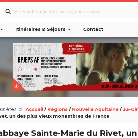
search
w_drop_down
arrow_drop_down
Itinéraires & Séjours
Contact
info_outline
us êtes ici :
Accueil
/
Régions
/
Nouvelle Aquitaine
/
33-Gi
vet, un des plus vieux monastères de France
abbaye Sainte-Marie du Rivet, un