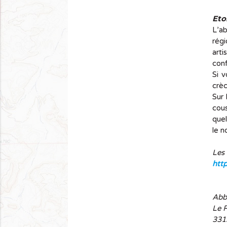
Eto
L’ab
régi
art
conf
Si 
crèc
Sur 
cou
quel
le n
Les 
http
Abb
Le R
331