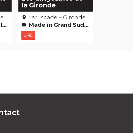
la Gironde
de
Laruscade – Gironde
place
-
Made in Grand Sud Etonnant... non ?
label
LIRE
ntact