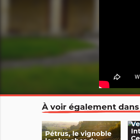
À voir également dans
Ma
Ve
In
Pétrus, le vignoble
Ce