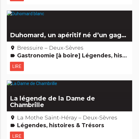
Duhomard, un apéritif né d’un gag…
Bressuire – Deux-Sèvres
place
Gastronomie [à boire] Légendes, histoires & Trésors
label
LIRE
La légende de la Dame de
Chambrille
La Mothe Saint-Héray – Deux-Sèvres
place
Légendes, histoires & Trésors
label
LIRE