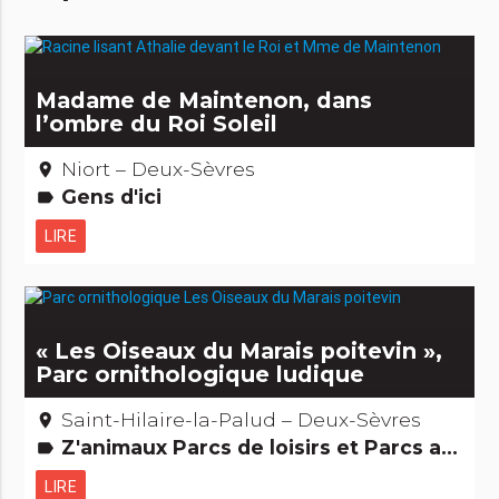
Madame de Maintenon, dans
l’ombre du Roi Soleil
Niort – Deux-Sèvres
place
Gens d'ici
label
LIRE
« Les Oiseaux du Marais poitevin »,
Parc ornithologique ludique
Saint-Hilaire-la-Palud – Deux-Sèvres
place
Z'animaux Parcs de loisirs et Parcs animaliers
label
LIRE