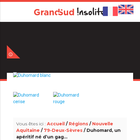
info_outline
info_outline
Vous êtes ici :
Accueil
/
Régions
/
Nouvelle
Aquitaine
/
79-Deux-Sèvres
/ Duhomard, un
apéritif né d’un gag…