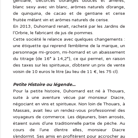
gentiane, d’écorces d’oranges douces et amères,
blanc sexy avec vin blanc, arômes naturels d’orange,
de quinquina, de cacao et de gentiane et cerise
fruitée mêlant vin et arômes naturels de cerise.
En 2013, Duhomard renaît, racheté par les Jardins de
l’Orbrie, le fabricant de jus de pommes.
Cette société le relance avec quelques changements :
une étiquette qui reprend l’emblème de la marque, un
personnage mi-groom, mi-homard et un abaissement
du titrage (de 16° à 14,2°), ce qui permet, en raison
des taxes sur les spiritueux, d’obtenir un prix de vente
voisin de 10 euros le litre (au lieu de 11 €, les 75 cl).
Petite Histoire ou légende…
Pour la petite histoire, Duhomard est né à Thouars,
suite à une aventure vécue par monsieur Diacre,
négociant en vins et spiritueux. Non loin de Thouars, à
Massais, avait lieu un rendez-vous professionnel des
voyageurs de commerce. Les déjeuners, bien arrosés,
étaient suivis d’une traditionnelle partie de pêche. Au
cours de l’une d’entre elles, monsieur Diacre
s’endormit. Ses amis en profitèrent pour accrocher au