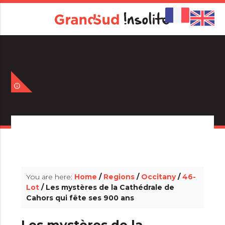
info_outline
info_outline
You are here:
Home
/
Regions
/
Occitany
/
46-
Lot
/ Les mystères de la Cathédrale de
Cahors qui fête ses 900 ans