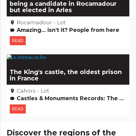
being a candidate in Rocamadour
but elected in Arles
Rocamadour - Lot
place
Amazing... isn't it? People from here
label
READ
The King's castle, the oldest prison
in France
Cahors - Lot
place
Castles & Monuments Records: The +'s and -'s Remarkable buildings
label
READ
Discover the regions of the