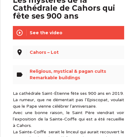
Les mystères de la
Cathédrale de Cahors qui
fête ses 900 ans
play_circle_outline
See the video
place
Cahors – Lot
Religious, mystical & pagan cults
label
Remarkable buildings
La cathédrale Saint-Étienne fête ses 900 ans en 2019.
La rumeur, que ne démentait pas l'Episcopat, voulait
que le Pape vienne célébrer l'anniversaire.
Avec une bonne raison, le Saint Père viendrait voir
l'exposition de la Sainte-Coiffe qui est a été recueillie
à Cahors.
La Sainte-Coiffe serait le linceul qui aurait recouvert le