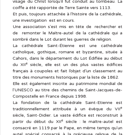
visage du Christ lorsqu’il fut conduit au tombeau. La
coiffe a été rapportée de Terre Sainte vers 1113.
Et puis, toujours attachée à l'histoire de la cathédrale,
une investigation est en cours.
Une association s'est mis en tête de rechercher et
de remonter le Maître-autel de la cathédrale qui a
sombré dans le Lot durant les guerres de religion.
La cathédrale Saint-Étienne est une cathédrale
catholique, gothique, romane et byzantine, située à
Cahors, dans le département du Lot Édifiée au début
e
du XII
siècle, elle est un des plus vastes édifices
français à coupoles et fait l’objet d’un classement au
titre des monuments historiques par la liste de 1862.
Elle est également inscrite au patrimoine mondial de
l'UNESCO au titre des chemins de Saint-Jacques-de-
Compostelle en France depuis 1998.
La fondation de la cathédrale Saint-Etienne est
e
traditionnellement attribuée à un évêque du VII
siècle, Saint-Didier. Le vaste édifice est reconstruit à
e
partir du début du XII
siècle : le maître-autel est
consacré en 1119 par le Pape, en même temps qu'un
autel spécial consacré à la précieuse relique de la