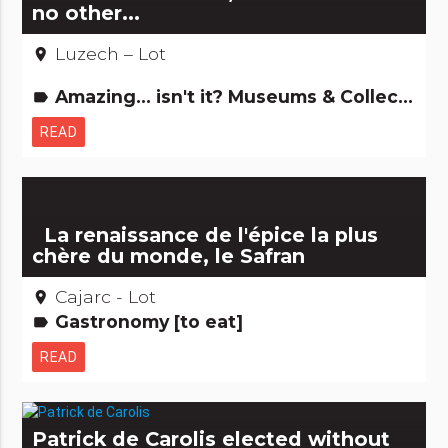
no other...
Luzech – Lot
place
Amazing... isn't it? Museums & Collections
label
READ
La renaissance de l'épice la plus
chère du monde, le Safran
Cajarc - Lot
place
Gastronomy [to eat]
label
READ
Patrick de Carolis elected without