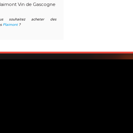
laimont Vin de Gascogne
us souhaitez acheter des
ns
Plaimont
?