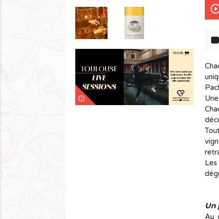
play_circle_out
lab
Cha
uni
Pach
Une 
info_outline
Chaq
déce
Tout
vign
retr
Les
dégu
Un 
Au 