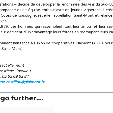
érations – décide de développer la renommée des vins du Sud-O
mpagné d’une équipe enthousiaste de jeunes vignerons, il crée 
Côtes de Gascogne, réveille l’appellation Saint-Mont et relance 
ives.
979, ces hommes qui rassemblent tout leur amour et leur savoir
leur décident d’unir davantage leurs forces en regroupant leurs c
donnent naissance à l’union de coopératives Plaimont (« Pl » pou
 Saint-Mont).
tact Plaimont
re Mène-Castillou
 : 05 62 69 62 87
ne-castillou@plaimont.fr
go further....