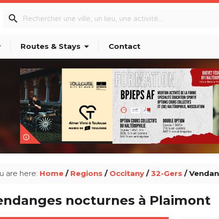
search
p_down
arrow_drop_down
Routes & Stays
Contact
info_outline
u are here:
Home
/
Regions
/
Occitany
/
32-Gers
/ Vendan
endanges nocturnes à Plaimont