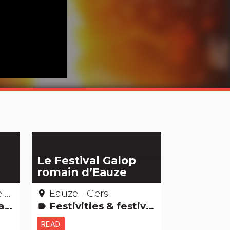
Le Festival Galop
romain d’Eauze
rs
Eauze - Gers
place
]
Festivities & festivals, brotherhoods
label
READ