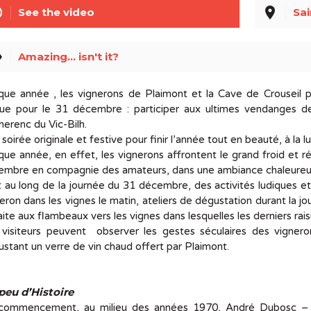
line
place
See the video
Sai
el
Amazing... isn't it?
que année , les vignerons de Plaimont et la Cave de Crouseil p
que pour le 31 décembre : participer aux ultimes vendanges d
erenc du Vic-Bilh.
soirée originale et festive pour finir l’année tout en beauté, à la l
ue année, en effet, les vignerons affrontent le grand froid et r
mbre en compagnie des amateurs, dans une ambiance chaleureuse,
 au long de la journée du 31 décembre, des activités ludiques et
eron dans les vignes le matin, ateliers de dégustation durant la j
aite aux flambeaux vers les vignes dans lesquelles les derniers rai
 visiteurs peuvent observer les gestes séculaires des vigner
stant un verre de vin chaud offert par Plaimont.
peu d’Histoire
commencement, au milieu des années 1970, André Dubosc – un