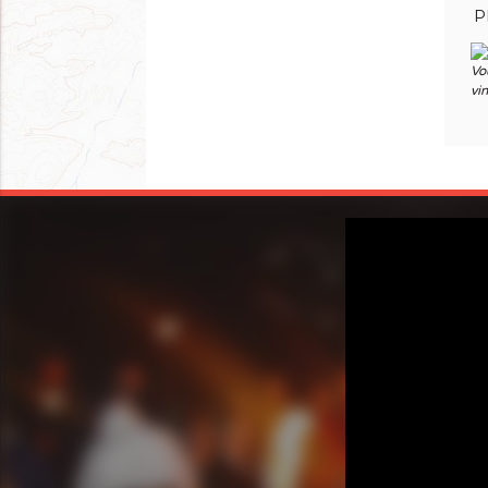
P
Vo
vi