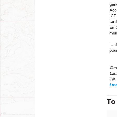
gén
Acco
IGP 
tard
En 1
meil
Ils 
pour
Con
Lau
Tél.
l.me
To 