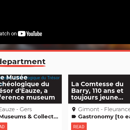
e department
e Musée
chéologique du
La Comtesse du
ésor d'Eauze, a
Barry, 110 ans et
ference museum
toujours jeune...
Eauze - Gers
Gimont - Fleurance – Ge
place
Museums & Collections
Gastronomy [to eat
label
AD
READ