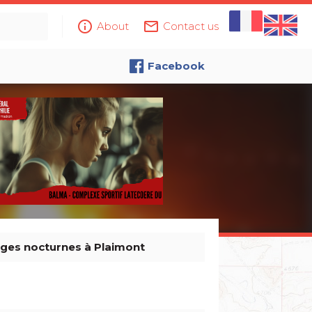
info_outline
mail_outline
About
Contact us
Facebook
ges nocturnes à Plaimont