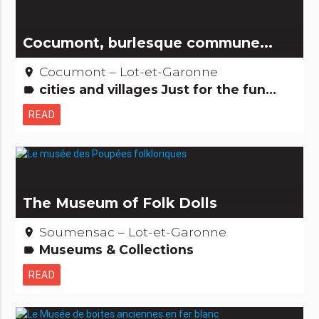
Cocumont, burlesque commune...
Cocumont – Lot-et-Garonne
place
cities and villages Just for the fun...
label
READ
The Museum of Folk Dolls
Soumensac – Lot-et-Garonne
place
Museums & Collections
label
READ