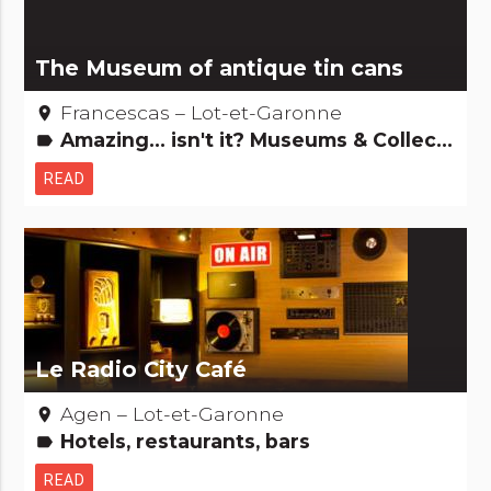
The Museum of antique tin cans
Francescas – Lot-et-Garonne
place
Amazing... isn't it? Museums & Collections
label
READ
Le Radio City Café
Agen – Lot-et-Garonne
place
Hotels, restaurants, bars
label
READ