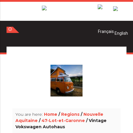
info_outline
info_outline
You are here:
Home
/
Regions
/
Nouvelle
Aquitaine
/
47-Lot-et-Garonne
/ Vintage
Vokswagen Autohaus