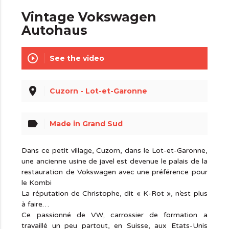
Vintage Vokswagen
Autohaus
play_circle_outline
See the video
place
Cuzorn - Lot-et-Garonne
label
Made in Grand Sud
Dans ce petit village, Cuzorn, dans le Lot-et-Garonne,
une ancienne usine de javel est devenue le palais de la
restauration de Vokswagen avec une préférence pour
le Kombi
La réputation de Christophe, dit « K-Rot », n’est plus
à faire…
Ce passionné de VW, carrossier de formation a
travaillé un peu partout, en Suisse, aux Etats-Unis