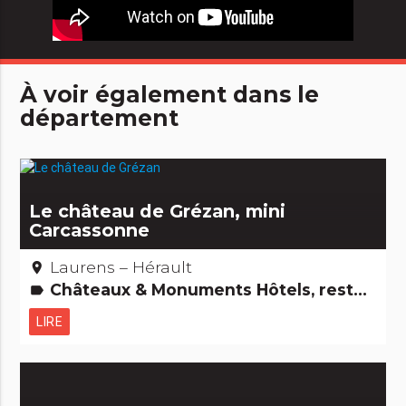
À voir également dans le
département
Le château de Grézan, mini
Carcassonne
Laurens – Hérault
place
Châteaux & Monuments Hôtels, restaurants, bars Gastronomie [à boire] Edifices remarquables
label
LIRE