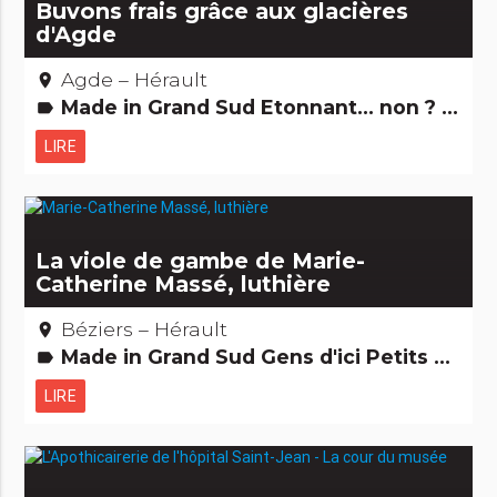
Buvons frais grâce aux glacières
d'Agde
Agde – Hérault
place
Made in Grand Sud Etonnant... non ? Edifices remarquables
label
LIRE
La viole de gambe de Marie-
Catherine Massé, luthière
Béziers – Hérault
place
Made in Grand Sud Gens d'ici Petits métiers
label
LIRE