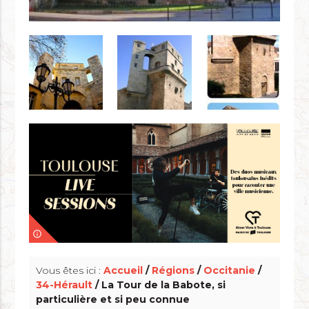
info_outline
Vous êtes ici :
Accueil
/
Régions
/
Occitanie
/
34-Hérault
/ La Tour de la Babote, si
particulière et si peu connue