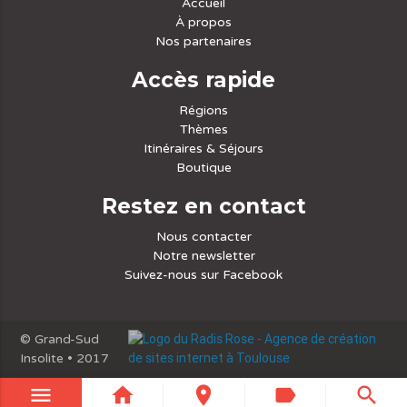
Accueil
À propos
Nos partenaires
Accès rapide
Régions
Thèmes
Itinéraires & Séjours
Boutique
Restez en contact
Nous contacter
Notre newsletter
Suivez-nous sur Facebook
© Grand-Sud
Insolite • 2017
menu
home
place
label
search