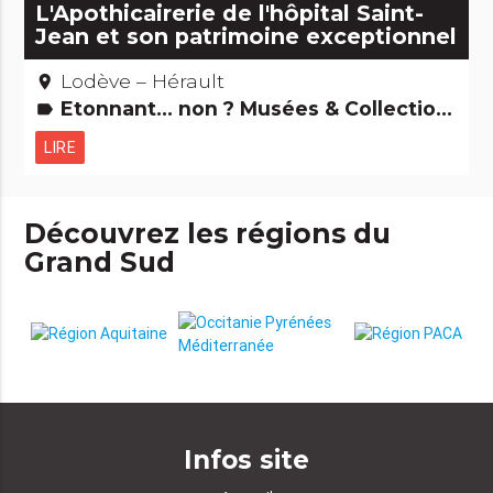
L'Apothicairerie de l'hôpital Saint-
Jean et son patrimoine exceptionnel
Lodève – Hérault
place
Etonnant... non ? Musées & Collections
label
LIRE
Découvrez les régions du
Grand Sud
Infos site