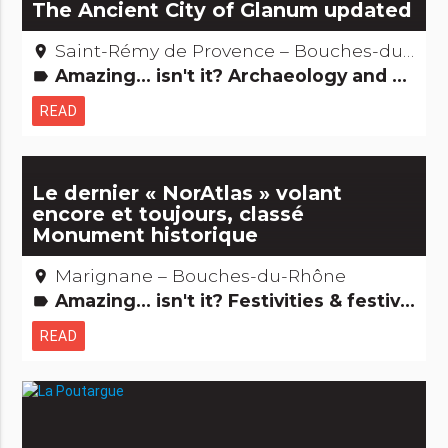
The Ancient City of Glanum updated
Saint-Rémy de Provence – Bouches-du-Rhône
place
Amazing... isn't it? Archaeology and old stones Remarkable buildings Saints, healers and other miracles...
label
READ
Le dernier « NorAtlas » volant
encore et toujours, classé
Monument historique
Marignane – Bouches-du-Rhône
place
Amazing... isn't it? Festivities & festivals, brotherhoods Records: The +'s and -'s
label
READ