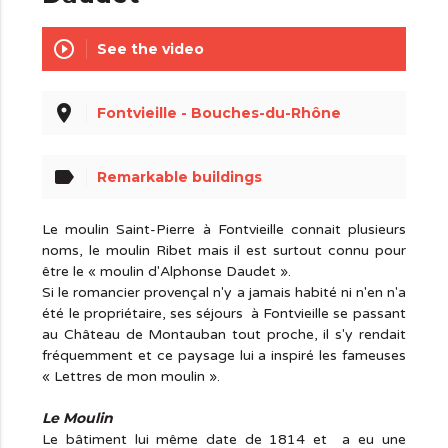
play_circle_outline
See the video
place
Fontvieille - Bouches-du-Rhône
label
Remarkable buildings
Le moulin Saint-Pierre à Fontvieille connait plusieurs
noms, le moulin Ribet mais il est surtout connu pour
être le « moulin d'Alphonse Daudet ».
Si le romancier provençal n'y a jamais habité ni n'en n'a
été le propriétaire, ses séjours à Fontvieille se passant
au Château de Montauban tout proche, il s'y rendait
fréquemment et ce paysage lui a inspiré les fameuses
« Lettres de mon moulin ».
Le Moulin
Le bâtiment lui même date de 1814 et a eu une