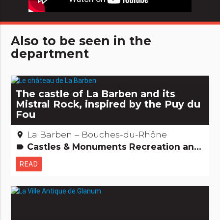
Also to be seen in the
department
The castle of La Barben and its
Mistral Rock, inspired by the Puy du
Fou
La Barben – Bouches-du-Rhône
place
Castles & Monuments Recreation and animal parks
label
READ