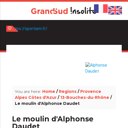
info_outline
info_outline
You are here:
Home
/
Regions
/
Provence
Alpes Côtes d'Azur
/
13-Bouches-du-Rhône
/
Le moulin d'Alphonse Daudet
Le moulin d'Alphonse
Daudet