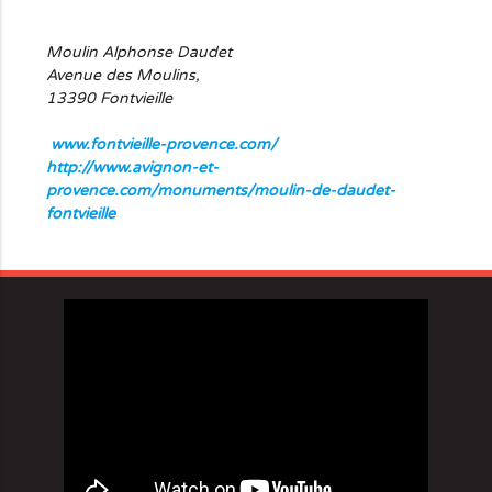
Moulin Alphonse Daudet
Avenue des Moulins
,
13390
Fontvieille
www.fontvieille-provence.com/
http://www.avignon-et-
provence.com/monuments/moulin-de-daudet-
fontvieille