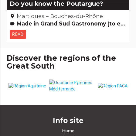
Do you know the Poutargue?
Martiques – Bouches-du-Rhône
place
Made in Grand Sud Gastronomy [to eat]
label
READ
Discover the regions of the
Great South
Info site
Home