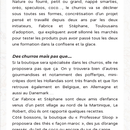
Nature ou fourré, petit ou grand, nappé smarties,
oréo, speculoos, coco…, le churros va se décliner
sous toutes ses formes, concrétisation d’un projet
pensé et travaillé depuis deux ans par les deux
initiateurs, Fabrice et Stéphane, Toulousains
r
d’adoption, qui expliquent avoi
sillonné les marchés
pour tester les produits puis avoir passé tous les deux
une formation
dans la confiserie et la glace.
Des churros mais pas que….
Si la boutique sera spécialisée dans les churros, elle ne
proposera pas que ça. On y trouvera bien d’autres
gourmandises et notamment des poffertjes, mini-
crêpes dont les Hollandais sont très friands et que l’on
retrouve également en Belgique, en Allemagne et
aussi au Danemark …
Car Fabrice et Stéphane sont deux amis d’enfance
venus d’un petit village au nord de la Martinique, Le
Robert, d’où ils ont rapporté quelques recettes.
Côté boissons, la boutique du « Professeur Sloop »
proposera des thés « façon maroc », des jus d’orange
pressés, du lait de coco ou encore du jus de canne.