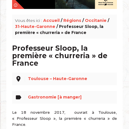
info_outline
Vous êtes ici :
Accueil
/
Régions
/
Occitanie
/
31-Haute-Garonne
/ Professeur Sloop, la
première « churreria » de France
Professeur Sloop, la
première « churreria » de
France
place
Toulouse – Haute-Garonne
label
Gastronomie [à manger]
Le 18 novembre 2017, ouvrait à Toulouse,
« Professeur Sloop », la première « churreria » de
France.