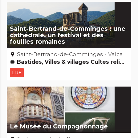
Saint-Bertrand-de-Comminges : une
cathédrale, un festival et des
fouilles romaines
Saint-Bertrand-de-Comminges - Valcabrère – Haute-Garonne
place
Bastides, Villes & villages Cultes religieux, mystiques & païens Musées & Collections Fêtes & festivals, confréries Légendes, histoires & Trésors Archéologie et vieilles pierres Edifices remarquables Grands sites
label
LIRE
Le Musée du Compagnonnage