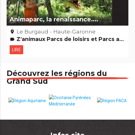
Animaparc, la renaissance....
Le Burgaud - Haute-Garonne
place
Z'animaux Parcs de loisirs et Parcs animaliers
label
LIRE
Découvrez les régions du
Grand Sud