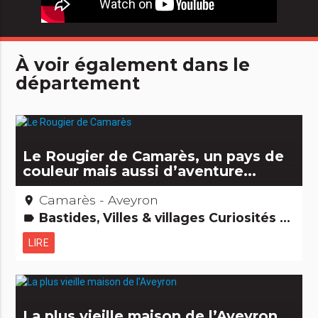
À voir également dans le
département
Le Rougier de Camarès, un pays de
couleur mais aussi d’aventure...
Camarès - Aveyron
place
Bastides, Villes & villages Curiosités naturelles
label
LIRE
La plus vieille maison de l’Aveyron