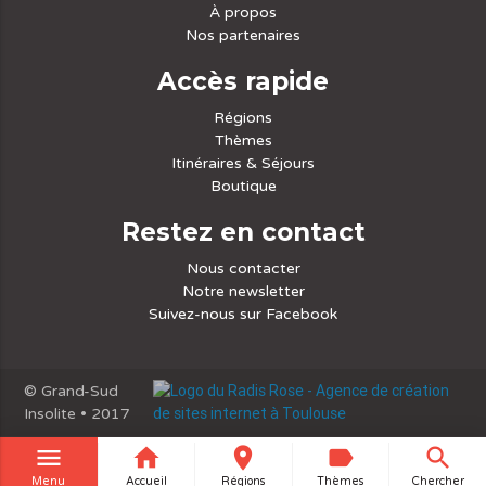
À propos
Nos partenaires
Accès rapide
Régions
Thèmes
Itinéraires & Séjours
Boutique
Restez en contact
Nous contacter
Notre newsletter
Suivez-nous sur Facebook
© Grand-Sud
Insolite • 2017
menu
home
place
label
search
Menu
Accueil
Régions
Thèmes
Chercher