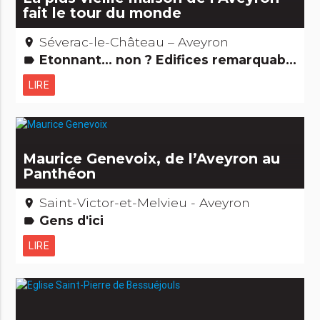
fait le tour du monde
Séverac-le-Château – Aveyron
place
Etonnant... non ? Edifices remarquables
label
LIRE
Maurice Genevoix, de l’Aveyron au
Panthéon
Saint-Victor-et-Melvieu - Aveyron
place
Gens d'ici
label
LIRE