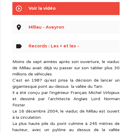
play_circle_outline
Voir la vidéo
place
Millau - Aveyron
label
Records : Les + et les -
Moins de sept années après son ouverture, le viaduc
de Millau avait déjà vu passer sur son tablier plus 30
millions de véhicules.
C'est en 1987 qu'est prise la décision de lancer un
gigantesque pont au-dessus la vallée du Tarn.
Il a été conçu par l'ingénieur Français Michel Virlojeux
et dessiné par l'architecte Anglais Lord Norman
Foster.
Le 16 décembre 2004, le viaduc de Millau est ouvert
à la circulation.
La plus haute pile du pont culmine à 245 mètres de
hauteur, avec un pylône au dessus de la vallée