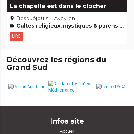
La chapelle est dans le clocher
Bessuéjouls – Aveyron
place
Cultes religieux, mystiques & païens Edifices remarquables
label
LIRE
Découvrez les régions du
Grand Sud
Infos site
Accueil