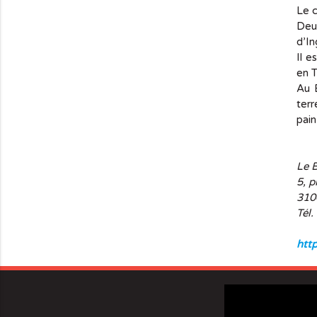
Le c
Deux
d’In
Il e
en T
Au 
terr
pain
Le 
5, p
310
Tél.
htt