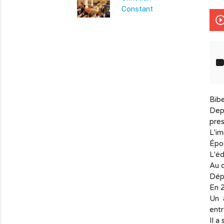
play_circle_out
info_outline
lab
Bibe
Depu
pres
L'i
Épo
L'éd
Au 
Dép
En 2
Un 
entr
Il a