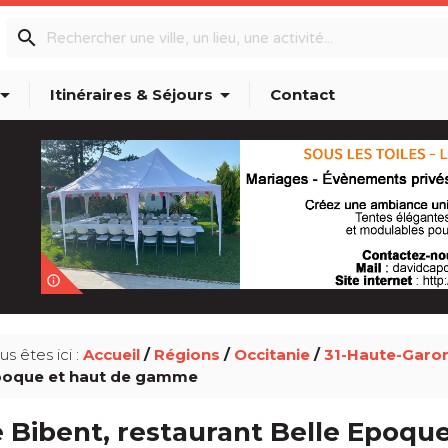
search
w_drop_down
arrow_drop_down
Itinéraires & Séjours
Contact
info_outline
us êtes ici :
Accueil
/
Régions
/
Occitanie
/
31-Haute-Garo
oque et haut de gamme
e Bibent, restaurant Belle Epoq