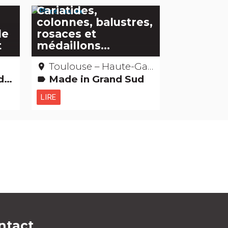
Cariatides,
colonnes, balustres,
de
rosaces et
t
médaillons...
Toulouse – Haute-Garonne
place
bles
Made in Grand Sud
label
LIRE
ntact