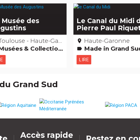
 Musée des
Le Canal du Midi 
gustins
Pierre Paul Rique
Toulouse - Haute-Garonne
Haute-Garonne
place
Musées & Collections
Made in Grand Sud Etonnant... non ? Gens d'ici Curiosités naturelles Edifices remarqua
label
RE
LIRE
 du Grand Sud
Accès rapide
ite
Restez en co