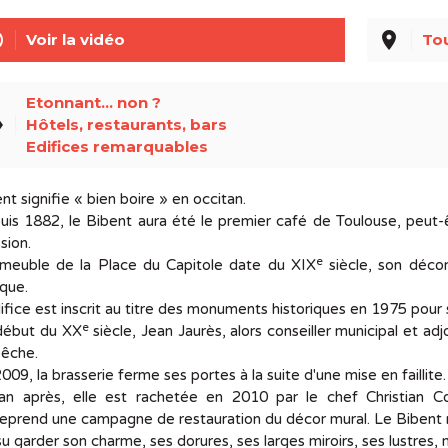
line
place
Voir la vidéo
To
Etonnant... non ?
el
Hôtels, restaurants, bars
Edifices remarquables
nt signifie « bien boire » en occitan.
is 1882, le Bibent aura été le premier café de Toulouse, peut-ê
sion.
e
mmeuble de la Place du Capitole date du XIX
siècle, son décor
que.
ifice est inscrit au titre des monuments historiques en 1975 pour 
e
début du XX
siècle, Jean Jaurès, alors conseiller municipal et adjo
êche.
009, la brasserie ferme ses portes à la suite d'une mise en faillite.
an après, elle est rachetée en 2010 par le chef Christian Cons
eprend une campagne de restauration du décor mural. Le Bibent ro
 su garder son charme, ses dorures, ses larges miroirs, ses lustre