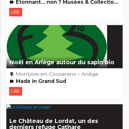
Etonnant... non ? Musées & Collections
label
LIRE
Noël en Ariège autour du sapin bio
Montjoie-en-Couserans – Ariège
place
Made in Grand Sud
label
LIRE
Le Château de Lordat, un des
derniers refuge Cathare