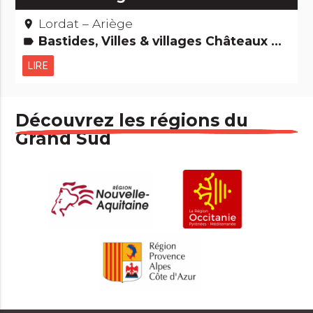
Lordat – Ariège
place
Bastides, Villes & villages Châteaux & Monuments Pays cathare
label
LIRE
Découvrez les régions du
Grand Sud