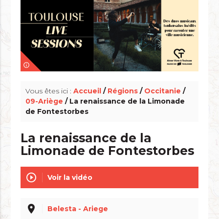
info_outline
Vous êtes ici :
Accueil
/
Régions
/
Occitanie
/
09-Ariège
/ La renaissance de la Limonade
de Fontestorbes
La renaissance de la
Limonade de Fontestorbes
play_circle_outline
Voir la vidéo
place
Belesta - Ariege