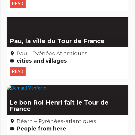
READ
Pau, la ville du Tour de France
Pau - Pyénées Atlantiques
place
cities and villages
label
READ
Le bon Roi Henri fait le Tour de
France
Béarn – Pyrénées-atlantiques
place
People from here
label