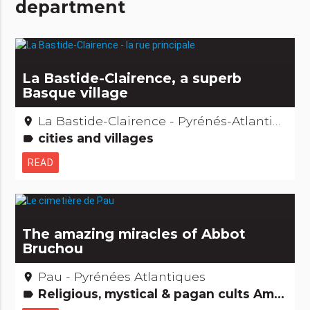
department
La Bastide-Clairence, a superb
Basque village
La Bastide-Clairence - Pyrénés-Atlantiques
place
cities and villages
label
READ
The amazing miracles of Abbot
Bruchou
Pau - Pyrénées Atlantiques
place
Religious, mystical & pagan cults Amazing... isn't it? People from here
label