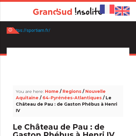
info_outline
info_outline
You are here:
Home
/
Regions
/
Nouvelle
Aquitaine
/
64-Pyrénées-Atlantiques
/ Le
Château de Pau : de Gaston Phébus à Henri
IV
Le Château de Pau : de
Gaston Phébus à Henri IV