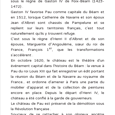
sous le règne de Gaston IV de Foix-Béarn (1423-
1472) .
Gaston IV favorise Pau comme capitale du Béarn et
en 1512, lorsque Catherine de Navarre et son époux
Jean d'Albret sont chassés de Pampelune et se
replient sur leurs territoires français, c'est tout
naturellement qu'ils y trouvent refuge.
C'est sous le règne d'Henri II d'Albret et de son
épouse, Marguerite d''Angoulême, sœur du roi de
er
France, François 1
, que les transformations
s'accélèrent .
En octobre 1620, le château est le théâtre d'un
événement capital dans l'histoire du Béarn : la venue à
Pau du roi Louis XIII qui fait enregistrer un édit portant
la réunion du Béarn et de la Navarre au royaume de
France... et ordonne d'amener à Paris une partie du
mobilier d'apparat et de la collection de peintures
encore en place. Depuis le départ d'Henri IV, le
château a été confié à la garde de gouverneurs.
Le château de Pau est préservé de la démolition sous
la Révolution française .
Soucieux de se rattacher à son glorieux ancêtre