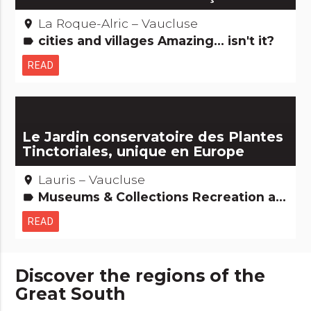
La Roque-Alric – Vaucluse
place
cities and villages Amazing... isn't it?
label
READ
Le Jardin conservatoire des Plantes
Tinctoriales, unique en Europe
Lauris – Vaucluse
place
Museums & Collections Recreation and animal parks Natural curiosities
label
READ
Discover the regions of the
Great South