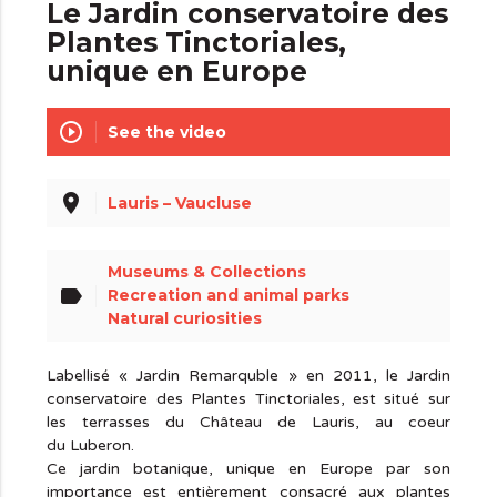
Le Jardin conservatoire des
Plantes Tinctoriales,
unique en Europe
play_circle_outline
See the video
place
Lauris – Vaucluse
Museums & Collections
label
Recreation and animal parks
Natural curiosities
Labellisé « Jardin Remarquble » en 2011, le Jardin
conservatoire des Plantes Tinctoriales, est situé sur
les terrasses du Château de Lauris, au coeur
du Luberon.
Ce jardin botanique, unique en Europe par son
importance est entièrement consacré aux plantes