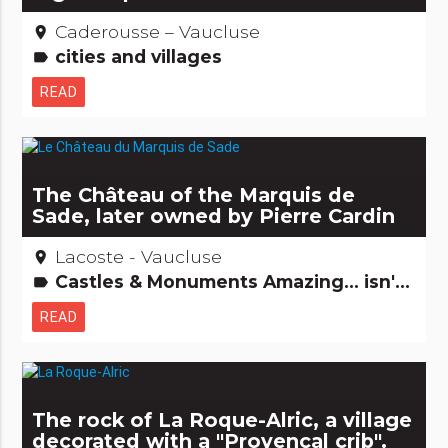
Caderousse – Vaucluse
place
cities and villages
label
READ
The Château of the Marquis de
Sade, later owned by Pierre Cardin
Lacoste - Vaucluse
place
Castles & Monuments Amazing... isn't it?
label
READ
The rock of La Roque-Alric, a village
decorated with a "Provençal crib".