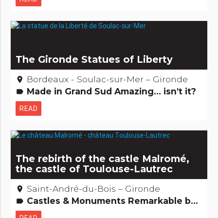
The Gironde Statues of Liberty
Bordeaux - Soulac-sur-Mer – Gironde
place
Made in Grand Sud Amazing... isn't it?
label
READ
The rebirth of the castle Malromé,
the castle of Toulouse-Lautrec
Saint-André-du-Bois – Gironde
place
Castles & Monuments Remarkable buildings
label
READ