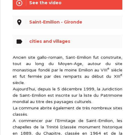
play_circle_outline
See the video
place
Saint-Emilion - Gironde
label
cities and villages
Ancien site gallo-romain, Sant-Emilion fut construite,
tout au long du Moyen-Age, autour du site
e
monastique fondé par le moine Emilion au VIII
siècle
e
et fut fermée par des remparts au début du XIII
siècle.
Aujourd’hui, depuis le 5 décembre 1999, la Juridiction
de Saint-Emilion est inscrite sur la liste du Patrimoine
mondial au titre des paysages culturels.
La commune abrite également de très nombreux sites
classés.
A commencer par l’Ermitage de Saint-Emilion, les
chapelles de la Trinité (classée monument historique
en 1889, du Chapitre, classée en 1964 et de la