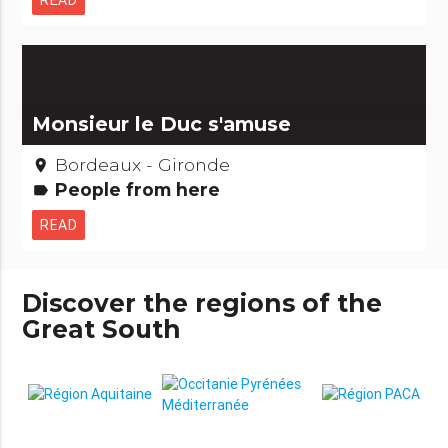
Monsieur le Duc s'amuse
Bordeaux - Gironde
place
People from here
label
READ
Discover the regions of the
Great South