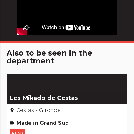
Also to be seen in the
department
Les Mikado de Cestas
Cestas - Gironde
place
Made in Grand Sud
label
READ