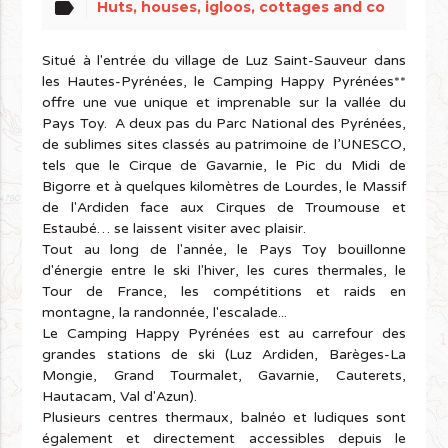
label
Huts, houses, igloos, cottages and co
Situé à l'entrée du village de Luz Saint-Sauveur dans
les Hautes-Pyrénées, le Camping Happy Pyrénées**
offre une vue unique et imprenable sur la vallée du
Pays Toy. A deux pas du Parc National des Pyrénées,
de sublimes sites classés au patrimoine de l’UNESCO,
tels que le Cirque de Gavarnie, le Pic du Midi de
Bigorre et à quelques kilomètres de Lourdes, le Massif
de l'Ardiden face aux Cirques de Troumouse et
Estaubé… se laissent visiter avec plaisir.
Tout au long de l'année, le Pays Toy bouillonne
d'énergie entre le ski l'hiver, les cures thermales, le
Tour de France, les compétitions et raids en
montagne, la randonnée, l'escalade...
Le Camping Happy Pyrénées est au carrefour des
grandes stations de ski (Luz Ardiden, Barèges-La
Mongie, Grand Tourmalet, Gavarnie, Cauterets,
Hautacam, Val d'Azun).
Plusieurs centres thermaux, balnéo et ludiques sont
également et directement accessibles depuis le