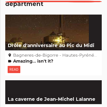
department
Drôle d'anniversaire au Pic du Midi
Bagneres-de-Bigorre - Hautes-Pyrénées
place
Amazing... isn't it?
label
READ
La caverne de Jean-Michel Lalanne