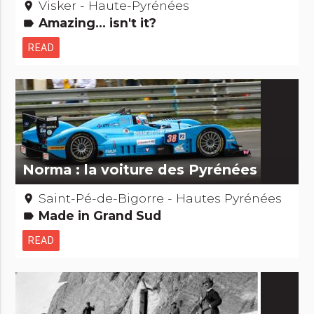
Visker - Haute-Pyrénées
place
Amazing... isn't it?
label
READ
Norma : la voiture des Pyrénées
Saint-Pé-de-Bigorre - Hautes Pyrénées
place
Made in Grand Sud
label
READ