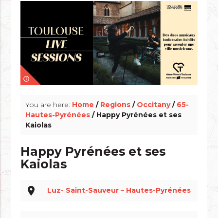
info_outline
You are here:
Home
/
Regions
/
Occitany
/
65-
Hautes-Pyrénées
/ Happy Pyrénées et ses
Kaiolas
Happy Pyrénées et ses
Kaiolas
place
Luz- Saint-Sauveur – Hautes-Pyrénées