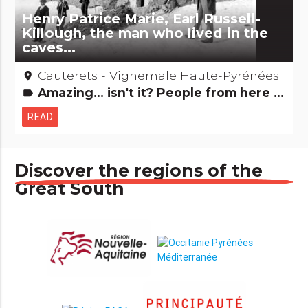
Henry Patrice Marie, Earl Russell-
Killough, the man who lived in the
caves...
Cauterets - Vignemale Haute-Pyrénées
place
Amazing... isn't it? People from here Films: film locations
label
READ
Discover the regions of the
Great South