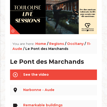
info_outline
You are here:
Home
/
Regions
/
Occitany
/
11-
Aude
/ Le Pont des Marchands
Le Pont des Marchands
play_circle_outline
See the video
place
Narbonne - Aude
label
Remarkable buildings