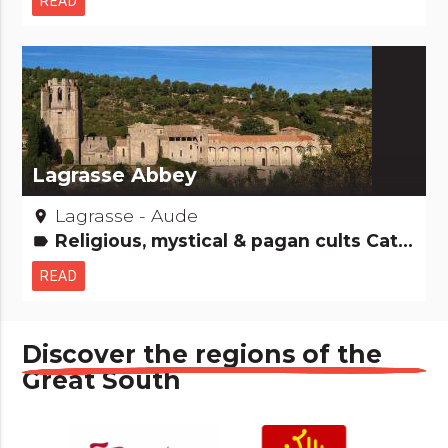
READ
Lagrasse Abbey
Lagrasse - Aude
place
Religious, mystical & pagan cults Cathar country
label
READ
Discover the regions of the
Great South