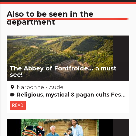
Also to be seen in the
department
The Abbey of Fontfroide... a must
see!
Narbonne - Aude
place
Religious, mystical & pagan cults Festivities & festivals, brotherhoods Cathar country Films: film locations Major sites
label
READ