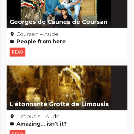
Georges de Caunes de Coursan
Coursan – Aude
place
People from here
label
READ
L'étonnante Grotte de Limousis
Limousis - Aude
place
Amazing... isn't it?
label