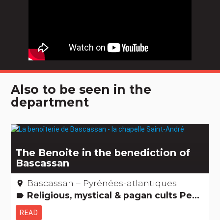
Also to be seen in the
department
The Benoite in the benediction of
Bascassan
Bascassan – Pyrénées-atlantiques
place
Religious, mystical & pagan cults People from here Remarkable buildings
label
READ