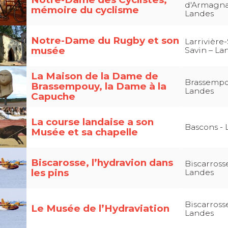
d'Armagna
mémoire du cyclisme
Landes
Notre-Dame du Rugby et son
Larrivière-
musée
Savin – La
La Maison de la Dame de
Brassempo
Brassempouy, la Dame à la
Landes
Capuche
La course landaise a son
Bascons - 
Musée et sa chapelle
Biscarosse, l’hydravion dans
Biscarrosse
les pins
Landes
Biscarross
Le Musée de l’Hydraviation
Landes