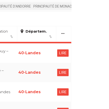
CIPAUTÉ D'ANDORRE
PRINCIPAUTÉ DE MONACO
ation
add_location
Départem.
more_horiz
import_export
import_export
uy –
40-Landes
LIRE
 –
40-Landes
LIRE
andes
40-Landes
LIRE