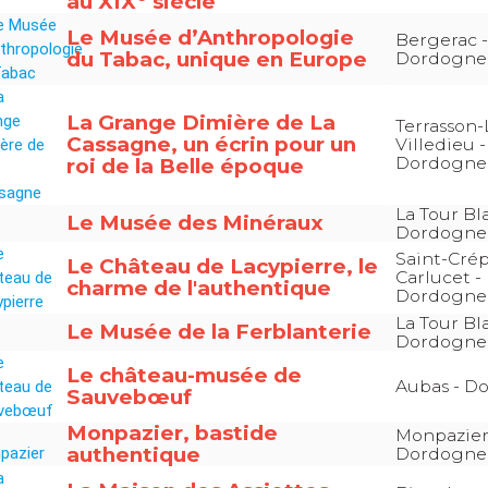
au XIX
siècle
Le Musée d’Anthropologie
Bergerac -
du Tabac, unique en Europe
Dordogne
La Grange Dimière de La
Terrasson-
Cassagne, un écrin pour un
Villedieu -
Dordogne
roi de la Belle époque
La Tour Bl
Le Musée des Minéraux
Dordogne
Saint-Cré
Le Château de Lacypierre, le
Carlucet -
charme de l'authentique
Dordogne
La Tour Bl
Le Musée de la Ferblanterie
Dordogne
Le château-musée de
Aubas - D
Sauvebœuf
Monpazier, bastide
Monpazier
authentique
Dordogne