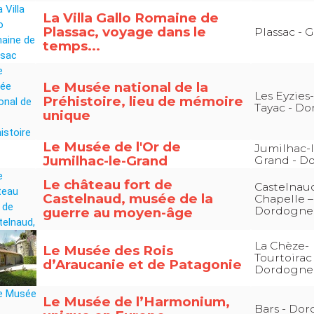
La Villa Gallo Romaine de
Plassac, voyage dans le
Plassac - 
temps...
Le Musée national de la
Les Eyzies
Préhistoire, lieu de mémoire
Tayac - D
unique
Le Musée de l'Or de
Jumilhac-l
Jumilhac-le-Grand
Grand - D
Le château fort de
Castelnaud
Castelnaud, musée de la
Chapelle –
Dordogne
guerre au moyen-âge
La Chèze-
Le Musée des Rois
Tourtoirac 
d’Araucanie et de Patagonie
Dordogne
Le Musée de l’Harmonium,
Bars - Do