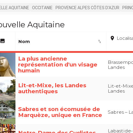
LLE AQUITAINE
OCCITANIE
PROVENCE ALPES CÔTES D'AZUR
PRIN
uvelle Aquitaine
place
Localis
image
Nom
import_export
La plus ancienne
Brassempo
représentation d'un visage
Landes
humain
Lit-et-Mixe, les Landes
Lit-et-Mixe
authentiques
Landes
Sabres et son écomusée de
Sabres – L
Marquèze, unique en France
Labastide-
Notre-Dame des Cyclistes,