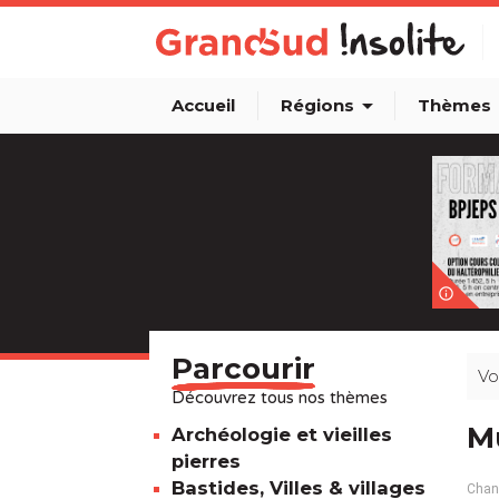
arrow_drop_down
arro
Accueil
Régions
Thèmes
info_outline
Parcourir
Vo
Découvrez tous nos thèmes
Mu
Archéologie et vieilles
pierres
Bastides, Villes & villages
Chang