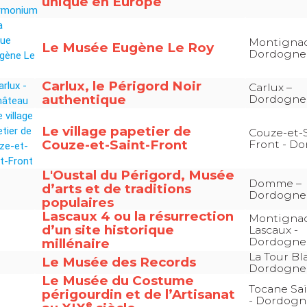
unique en Europe
Montignac
Le Musée Eugène Le Roy
Dordogne
Carlux, le Périgord Noir
Carlux –
authentique
Dordogne
Le village papetier de
Couze-et-S
Couze-et-Saint-Front
Front - D
L'Oustal du Périgord, Musée
Domme –
d’arts et de traditions
Dordogne
populaires
Lascaux 4 ou la résurrection
Montignac
d’un site historique
Lascaux -
Dordogne
millénaire
La Tour Bl
Le Musée des Records
Dordogne
Le Musée du Costume
Tocane Sa
périgourdin et de l’Artisanat
- Dordogn
e