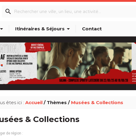
search
w_drop_down
arrow_drop_down
Itinéraires & Séjours
Contact
us êtes ici :
Accueil
/ Thèmes /
Musées & Collections
sées & Collections
er de région :