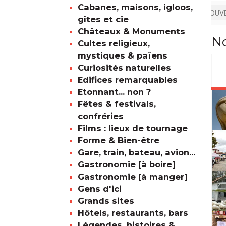
Cabanes, maisons, igloos,
NOUVE
gîtes et cie
Châteaux & Monuments
No
Cultes religieux,
mystiques & païens
Curiosités naturelles
Edifices remarquables
Etonnant... non ?
Fêtes & festivals,
confréries
Films : lieux de tournage
Forme & Bien-être
Gare, train, bateau, avion...
Gastronomie [à boire]
Gastronomie [à manger]
Gens d'ici
Grands sites
Hôtels, restaurants, bars
Légendes, histoires &